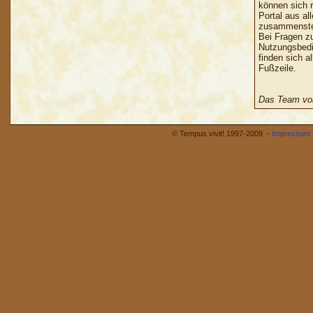
können sich r
Portal aus al
zusammenste
Bei Fragen z
Nutzungsbedi
finden sich a
Fußzeile.
Das Team von
© Tempus vivit! 1997-2009 -
Impressum