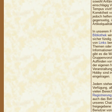
sowohl Anfän
einschlägig 
Tempus vivit!
Korrektheit v
jedoch helfen
gegenseitig, 
Artikelqualit
In unserem F
Bibliothek
wir
sicher fündig
von
Links
ber
Themen oder 
Informatione
gibt es die W
Gruppenvorst
Auffinden von
der eigenen N
Veranstaltung
Hobby sind 
eingetragen.
Jedem stehen 
Verfügung, al
vielen Bereic
Registrierung
auch das Bet
unseres Chats
freigegebene
Benutzer von