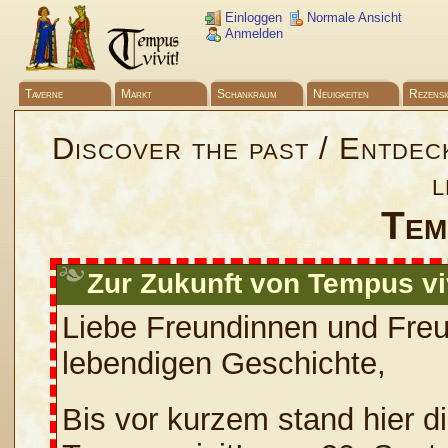
Einloggen
Normale Ansicht
Anmelden
Taverne
Markt
Schankraum
Neuigkeiten
Rezensi
Discover the past / Entdec
l
Temp
Zur Zukunft von Tempus vi
Liebe Freundinnen und Fre
lebendigen Geschichte,
Bis vor kurzem stand hier d