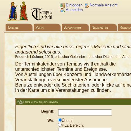
Einloggen
Normale Ansicht
Anmelden
Taverne
Markt
Schankraum
Neuigkeiten
Rezensi
Eigentlich sind wir alle unser eigenes Museum und stel
andauernd selbst aus.
Friedrich Löchner, 1915, britischer Gelehrter, deutscher Dichter und Autor
Der Terminkalender von Tempus vivit! enthält die
unterschiedlichsten Termine und Ereignisse.
Von Austellungen über Konzerte und Handwerkermärkte 
Veranstaltungen verschiedenster Ansprüche.
Benutze entweder die Suchkriterien, oder klicke auf ei
in der Karte um die Veranstaltungen zu finden.
Veranstaltungen finden
Begriff:
Wo:
Überall
PLZ Bereich: