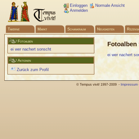
Einloggen
Normale Ansicht
Anmelden
Taverne
Markt
Schankraum
Neuigkeiten
Rezensi
Fotoalben
Fotoalben
ei wer nachert sonscht
ei wer nachert so
Aktionen
Zurück zum Profil
© Tempus vivit! 1997-2009 -
Impressum