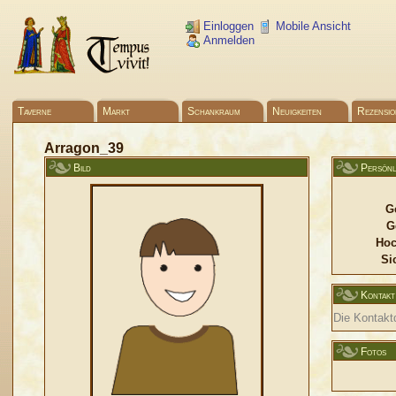
Einloggen
Mobile Ansicht
Anmelden
Taverne
Markt
Schankraum
Neuigkeiten
Rezensio
Arragon_39
Bild
Persönl
G
G
Hoc
Si
Kontakt
Die Kontaktd
Fotos