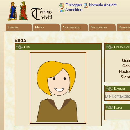
Einloggen
Normale Ansicht
Anmelden
Taverne
Markt
Schankraum
Neuigkeiten
Rezensi
Blida
Bild
Persönlich
Gesc
Geb
Hochz
Sicht
Kontakt
Die Kontaktdate
Fotos