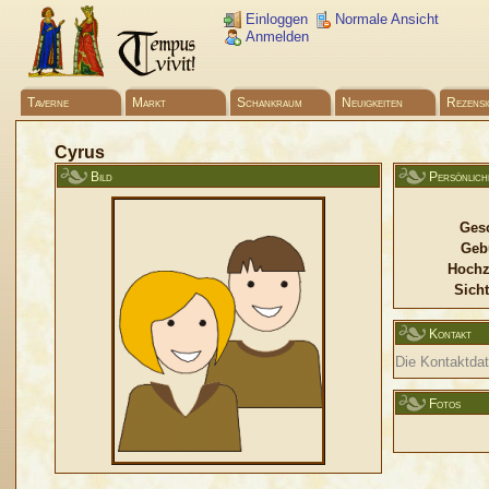
Einloggen
Normale Ansicht
Anmelden
Taverne
Markt
Schankraum
Neuigkeiten
Rezensi
Cyrus
Bild
Persönlich
Gesc
Geb
Hochz
Sicht
Kontakt
Die Kontaktdate
Fotos