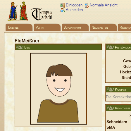
Einloggen
Normale Ansicht
Anmelden
Taverne
Markt
Schankraum
Neuigkeiten
Rezensi
FloMeißner
Bild
Persönlich
Gesc
Geb
Hochz
Sicht
Kontakt
Die Kontaktdate
Kenntnisse
P
Schneidern
SMA