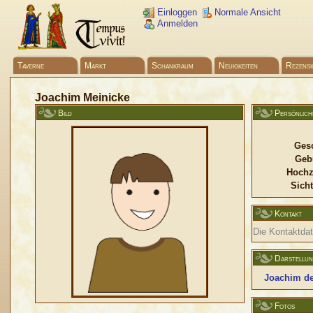
Einloggen
Normale Ansicht
Anmelden
Taverne
Markt
Schankraum
Neuigkeiten
Rezensi
Joachim Meinicke
Bild
Persönlich
Gesc
Geb
Hochz
Sicht
Kontakt
Die Kontaktdate
Darstellu
Joachim de
Fotos