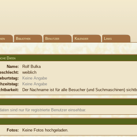
nen
Bibliothek
Benutzer
Kalender
Links
iche Daten
Name:
Rolf Bulka
eschlecht:
weiblich
eburtstag:
Keine Angabe
hzeitstag:
Keine Angabe
chtbarkeit:
Der Nachname ist für alle Besucher (und Suchmaschinen) sichtb
aten sind nur für registrierte Benutzer einsehbar.
Fotos:
Keine Fotos hochgeladen.