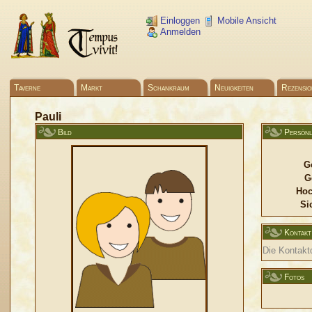
Einloggen
Mobile Ansicht
Anmelden
Taverne
Markt
Schankraum
Neuigkeiten
Rezensio
Pauli
Bild
Persönl
G
G
Hoc
Si
Kontakt
Die Kontaktd
Fotos