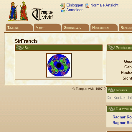
Einloggen
Normale Ansicht
Anmelden
Taverne
Markt
Schankraum
Neuigkeiten
Rezensi
SirFrancis
Bild
Persönlich
Gesc
Geb
Hochz
Sicht
© Tempus vivit! 1997-2009 -
Impressum
Kontakt
Die Kontaktdate
Darstellu
Ragnar Ro
Ragnar Ro