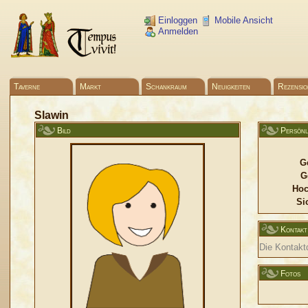
Einloggen
Mobile Ansicht
Anmelden
Taverne
Markt
Schankraum
Neuigkeiten
Rezensio
Slawin
Bild
Persönl
G
G
Hoc
Si
Kontakt
Die Kontaktd
Fotos