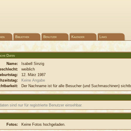
nen
Bibliothek
Benutzer
Kalender
Links
iche Daten
Name:
Isabell Sinzig
eschlecht:
weiblich
eburtstag:
12. März 1987
hzeitstag:
Keine Angabe
chtbarkeit:
Der Nachname ist für alle Besucher (und Suchmaschinen) sichtb
aten sind nur für registrierte Benutzer einsehbar.
Fotos:
Keine Fotos hochgeladen.