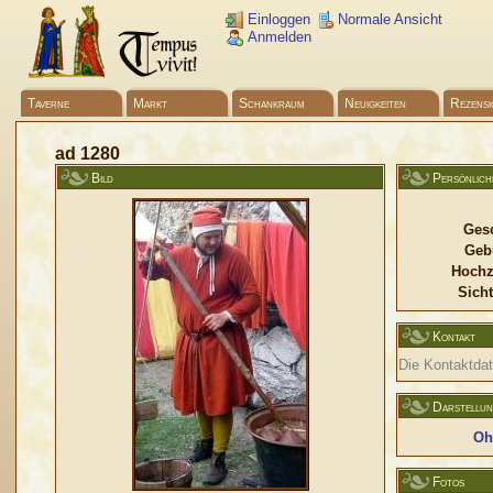
Einloggen
Normale Ansicht
Anmelden
Taverne
Markt
Schankraum
Neuigkeiten
Rezensi
ad 1280
Bild
Persönlich
Gesc
Geb
Hochz
Sicht
Kontakt
Die Kontaktdate
Darstellu
Oh
Fotos