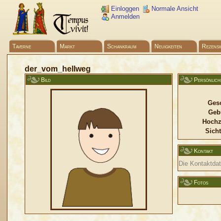
Einloggen
Normale Ansicht
Anmelden
Taverne
Markt
Schankraum
Neuigkeiten
Rezensi
der_vom_hellweg
Bild
Persönlich
Gesc
Geb
Hochz
Sicht
Kontakt
Die Kontaktdate
Fotos