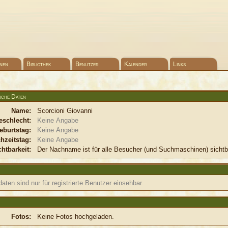
nen
Bibliothek
Benutzer
Kalender
Links
iche Daten
Name:
Scorcioni Giovanni
eschlecht:
Keine Angabe
eburtstag:
Keine Angabe
hzeitstag:
Keine Angabe
chtbarkeit:
Der Nachname ist für alle Besucher (und Suchmaschinen) sichtb
aten sind nur für registrierte Benutzer einsehbar.
Fotos:
Keine Fotos hochgeladen.