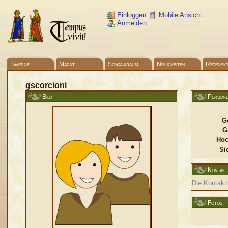
Einloggen
Mobile Ansicht
Anmelden
Taverne
Markt
Schankraum
Neuigkeiten
Rezensio
gscorcioni
Bild
Persönl
G
G
Hoc
Si
Kontakt
Die Kontaktd
Fotos