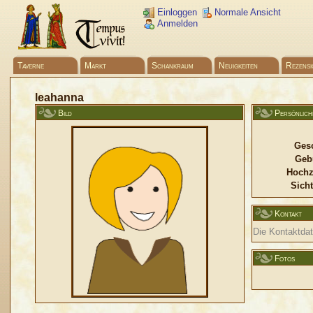
Einloggen
Normale Ansicht
Anmelden
Taverne
Markt
Schankraum
Neuigkeiten
Rezensi
leahanna
Bild
Persönlich
Gesc
Geb
Hochz
Sicht
Kontakt
Die Kontaktdate
Fotos