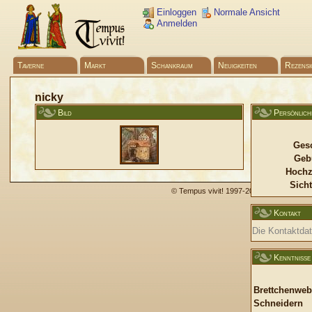
Einloggen
Normale Ansicht
Anmelden
Taverne
Markt
Schankraum
Neuigkeiten
Rezensi
nicky
Bild
Persönlich
Gesc
Geb
Hochz
Sicht
© Tempus vivit! 1997-2009 -
Impressum
Kontakt
Die Kontaktdate
Kenntnisse
Brettchenwe
Schneidern