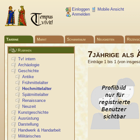
Einloggen
Mobile Ansicht
Anmelden
Taverne
Markt
Schankraum
Neuigkeiten
Rezensi
Rubriken
7jährige als 
Tv! intern
Einträge 1 bis 1 (von insges
Archäologie
Geschichte
Antike
Frühmittelalter
Hochmittelalter
Spätmittelalter
Renaissance
Neuzeit
Kunstgeschichte
Ausrüstung
Darstellung
Handwerk & Handarbeit
Militärisches