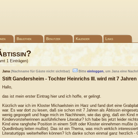
onen
Bibliothek
Benutzer
Kalender
Links
Äbtissin?
amt 1 Einträgen)
Jana
(Nachname für Gäste nicht sichtbar)
Bitte
einloggen
, um Jana eine Nachr
Stift Gandersheim - Tochter Heinrichs III. wird mit 7 Jahre
Hallo,
das ist mein erster Eintrag hier und ich hoffe, er gelingt.
Kürzlich war ich im Kloster Michaelstein im Harz und fand dort eine Grabplatt
war. Es war dort zu lesen, daß sie schon mit 7 Jahren als Äbtissin eingesetz
wenig gegoogelt und frage mich im Nachhinein, wie das ging, daß ein Kind mit
Kindervorsteherinnen ausführlichere Literatur? Ich habe bis jetzt leider nicht
Kind eine ranghohe Position in einem Stift oder Kloster einnehmen mußte (sie
Quedlinburg leiten mußte). Das ist ein Thema, was mich wirklich interessiert 
Literaturtipps weiterhelfen können? Ich danke schon einmal ganz herzlich - 