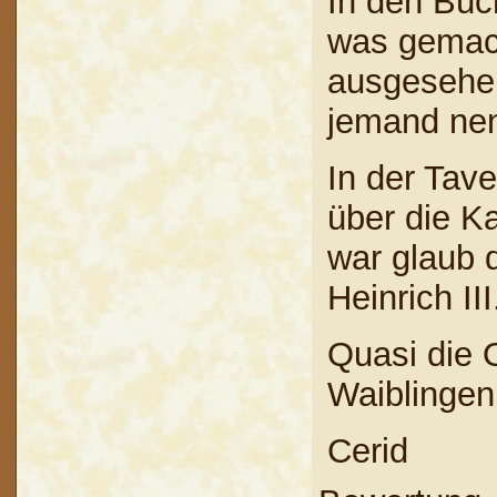
In den Büc
was gemach
ausgesehen
jemand nen
In der Tav
über die K
war glaub 
Heinrich III
Quasi die
Waiblingen
Cerid