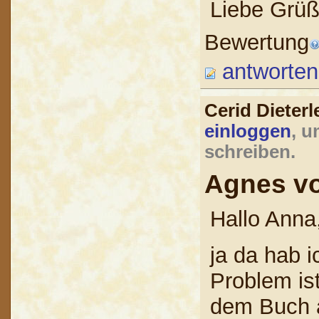
Liebe Grüß
Bewertung
antworten
Cerid Dieter
einloggen
, u
schreiben.
Agnes vo
Hallo Anna
ja da hab 
Problem is
dem Buch a