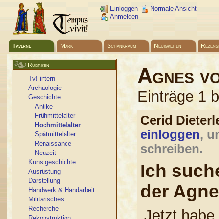
Einloggen
Normale Ansicht
Anmelden
Taverne
Markt
Schankraum
Neuigkeiten
Rezens
Rubriken
Agnes vo
Tv! intern
Archäologie
Einträge 1 
Geschichte
Antike
Frühmittelalter
Cerid Dieter
Hochmittelalter
einloggen
, u
Spätmittelalter
Renaissance
schreiben.
Neuzeit
Kunstgeschichte
Ich suche
Ausrüstung
Darstellung
der Agne
Handwerk & Handarbeit
Militärisches
Recherche
Jetzt habe
Rekonstruktion