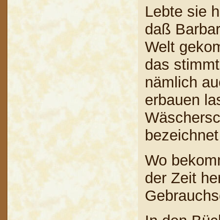
Lebte sie h
daß Barbar
Welt gekom
das stimmt
nämlich au
erbauen la
Wäschersch
bezeichne
Wo bekomme
der Zeit he
Gebrauchs