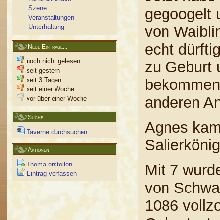
Szene
gegoogelt 
Veranstaltungen
Unterhaltung
von Waiblin
echt dürfti
Neue Einträge...
noch nicht gelesen
zu Geburt 
seit gestern
seit 3 Tagen
bekommen. 
seit einer Woche
anderen An
vor über einer Woche
Suche
Agnes kam 
Taverne durchsuchen
Salierkönig
Aktionen
Thema erstellen
Mit 7 wurde
Eintrag verfassen
von Schwab
1086 vollz