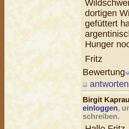
Wildschwei
dortigen W
gefüttert h
argentinis
Hunger no
Fritz
Bewertung
antworten
Birgit Kapr
einloggen
, u
schreiben.
Hallo Fritz