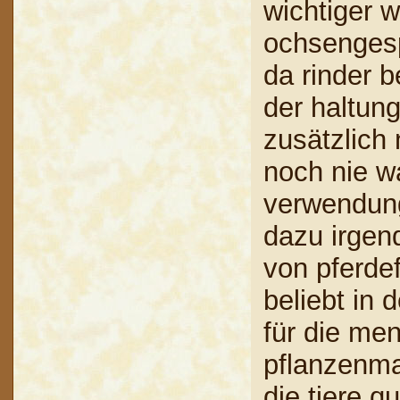
wichtiger w
ochsengesp
da rinder b
der haltun
zusätzlich
noch nie w
verwendung
dazu irgen
von pferde
beliebt in
für die me
pflanzenma
die tiere q