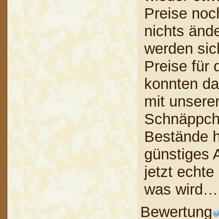
Preise noc
nichts änd
werden sic
Preise für
konnten da
mit unsere
Schnäppch
Bestände h
günstiges 
jetzt echt
was wird…
Bewertung