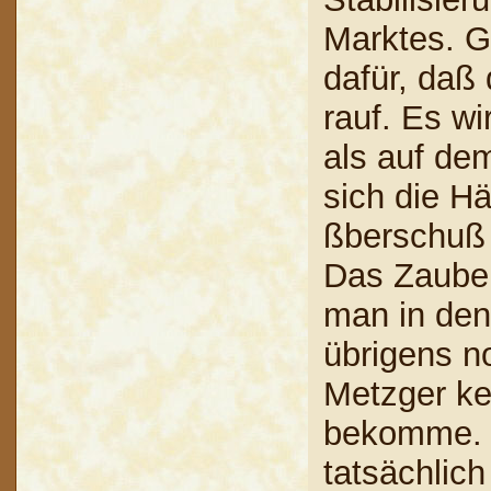
Marktes. G
dafür, daß 
rauf. Es wi
als auf de
sich die Hä
ßberschuß 
Das Zauber
man in den 
übrigens no
Metzger k
bekomme. 
tatsächlich