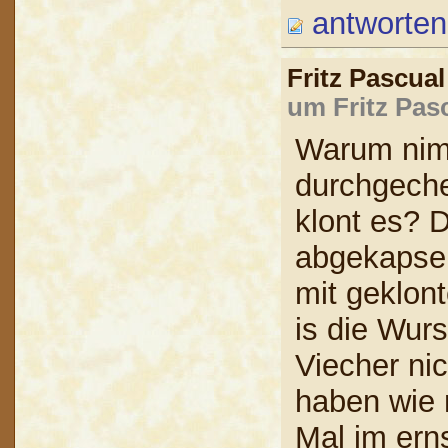
antworten
Fritz Pascua
um Fritz Pas
Warum nim
durchgeche
klont es? 
abgekapsel
mit geklon
is die Wur
Viecher ni
haben wie 
Mal im ern