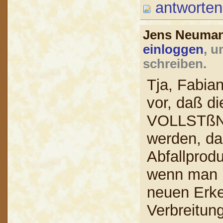
antworten
Jens Neum
einloggen
, 
schreiben.
Tja, Fabia
vor, daß d
VOLLSTßNDI
werden, da
Abfallprodu
wenn man b
neuen Erke
Verbreitu