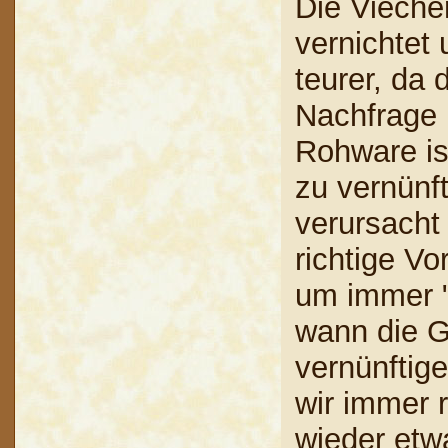
Die Vieche
vernichtet 
teurer, da 
Nachfrage 
Rohware is
zu vernünf
verursacht 
richtige V
um immer "
wann die G
vernünftig
wir immer 
wieder etw