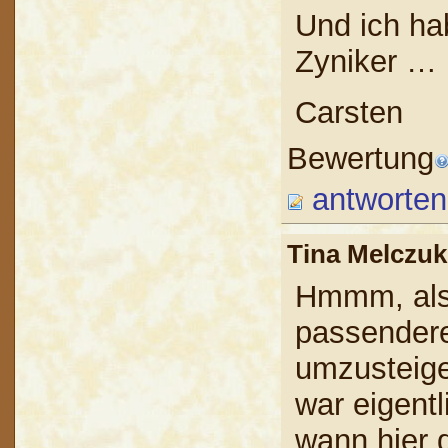
Und ich ha
Zyniker …
Carsten
Bewertung
antworten
Tina Melcz
Hmmm, also
passendere
umzusteigen
war eigentl
wann hier 