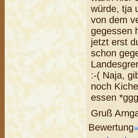
würde, tja 
von dem ve
gegessen h
jetzt erst 
schon geg
Landesgren
:-( Naja, g
noch Kiche
essen *ggg
Gruß Arng
Bewertung