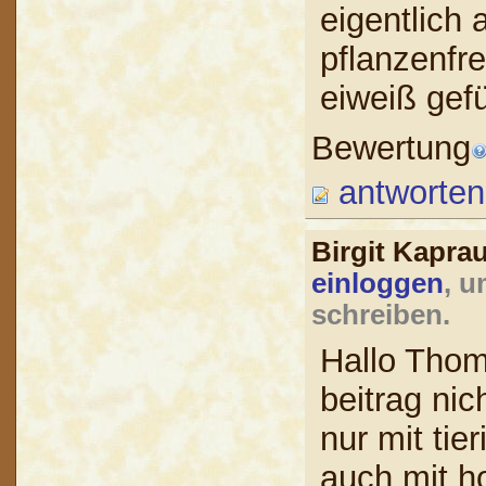
eigentlich 
pflanzenfre
eiweiß gefü
Bewertung
antworten
Birgit Kapr
einloggen
, u
schreiben.
Hallo Thom
beitrag nic
nur mit tie
auch mit h