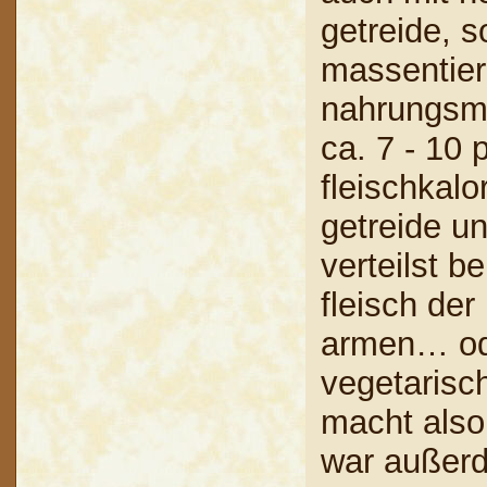
getreide, s
massentierh
nahrungsmi
ca. 7 - 10 
fleischkal
getreide u
verteilst 
fleisch der
armen… ode
vegetarisc
macht also 
war außerde