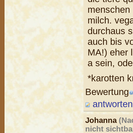
menschen g
milch. veg
durchaus si
auch bis v
MA!) eher 
a sein, ode
*karotten 
Bewertung
antworten
Johanna
(Na
nicht sichtba