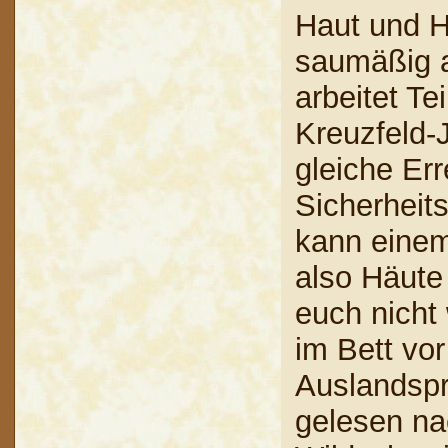
Haut und H
saumäßig a
arbeitet T
Kreuzfeld-
gleiche Err
Sicherheit
kann einem
also Häute
euch nicht
im Bett vor
Auslandspr
gelesen n