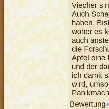
Viecher si
Auch Schaf
haben. Bis
woher es k
auch anstec
die Forsch
Apfel eine
und der da
ich damit s
wird, ums
Panikmach
Bewertung