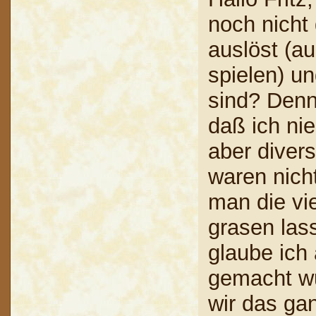
noch nicht
auslöst (au
spielen) u
sind? Denno
daß ich nie
aber diver
waren nich
man die vie
grasen las
glaube ich
gemacht wu
wir das ga