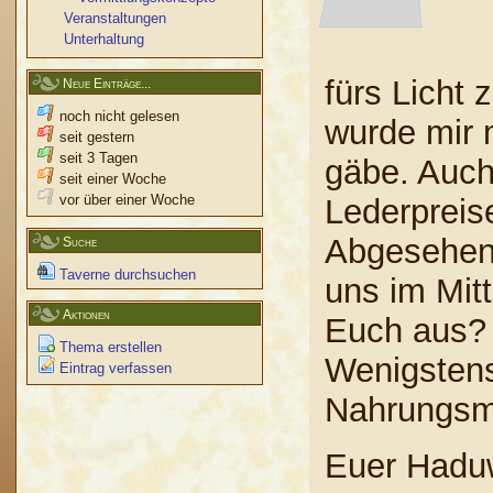
Veranstaltungen
Unterhaltung
fürs Licht 
Neue Einträge...
noch nicht gelesen
wurde mir m
seit gestern
seit 3 Tagen
gäbe. Auch
seit einer Woche
vor über einer Woche
Lederpreis
Abgesehen
Suche
Taverne durchsuchen
uns im Mitt
Aktionen
Euch aus? 
Thema erstellen
Wenigstens
Eintrag verfassen
Nahrungsm
Euer Haduw