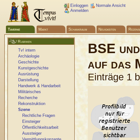
Einloggen
Normale Ansicht
Anmelden
Taverne
Markt
Schankraum
Neuigkeiten
Rezens
Rubriken
BSE und 
Tv! intern
Archäologie
auf das
Geschichte
Kunstgeschichte
Ausrüstung
Einträge 1 
Darstellung
Handwerk & Handarbeit
Militärisches
Recherche
Rekonstruktion
Szene
Rechtliche Fragen
Einsteiger
Öffentlichkeitsarbeit
Aussteiger
Vermittlungskonzepte