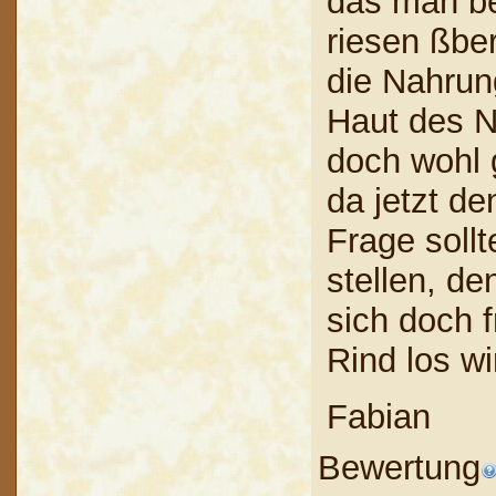
das man be
riesen ßber
die Nahrun
Haut des N
doch wohl 
da jetzt de
Frage soll
stellen, d
sich doch 
Rind los wi
Fabian
Bewertung