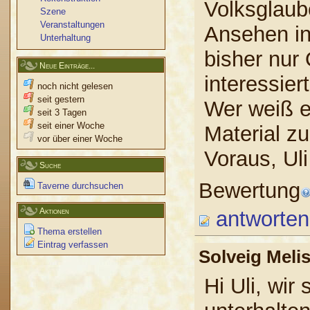
Volksglaub
Szene
Veranstaltungen
Ansehen in
Unterhaltung
bisher nur
Neue Einträge...
interessie
noch nicht gelesen
seit gestern
Wer weiß et
seit 3 Tagen
seit einer Woche
Material z
vor über einer Woche
Voraus, Uli
Suche
Bewertung
Taverne durchsuchen
Aktionen
antworten
Thema erstellen
Eintrag verfassen
Solveig Mel
Hi Uli, wir 