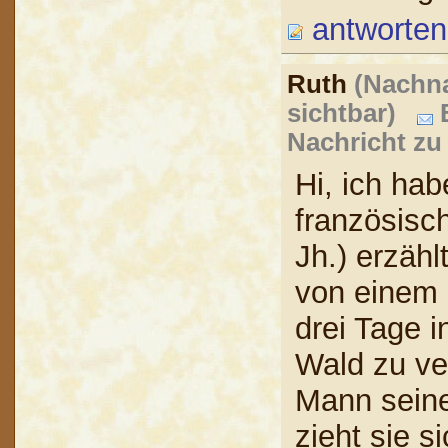
antworten
Ruth
(Nachna
sichtbar)
B
Nachricht zu
Hi, ich hab
französisc
Jh.) erzähl
von einem 
drei Tage i
Wald zu ve
Mann seine
zieht sie s