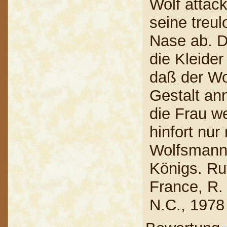
Wolf attack
seine treul
Nase ab. D
die Kleide
daß der Wo
Gestalt an
die Frau w
hinfort nu
Wolfsmann 
Königs. Ru
France, R.
N.C., 1978