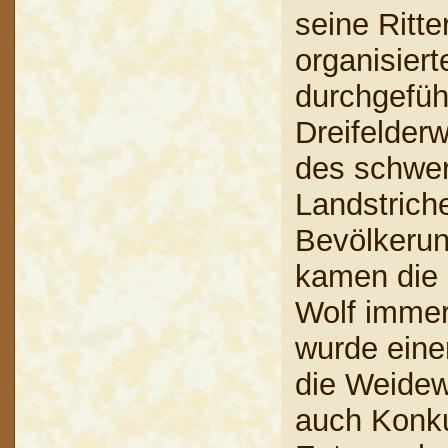
seine Ritte
organisier
durchgeführ
Dreifelder
des schwer
Landstrich
Bevölkerun
kamen die
Wolf immer
wurde eine
die Weidewi
auch Konku