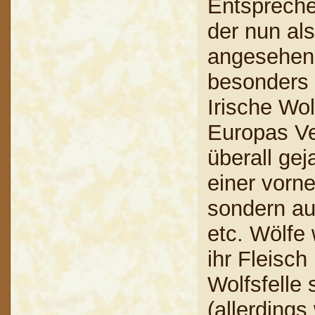
Entspreche
der nun als
angesehen 
besonders 
Irische Wol
Europas Ve
überall gej
einer vorn
sondern au
etc. Wölfe
ihr Fleisc
Wolfsfelle
(allerding