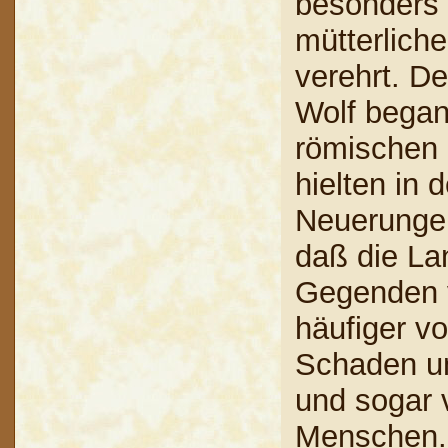
besonders 
mütterlich
verehrt. D
Wolf bega
römischen 
hielten in 
Neuerungen
daß die La
Gegenden 
häufiger vo
Schaden un
und sogar 
Menschen. 