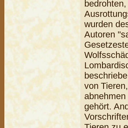
bedrohten,
Ausrottung
wurden desh
Autoren "sa
Gesetzeste
Wolfsschäd
Lombardisc
beschriebe
von Tieren
abnehmen d
gehört. And
Vorschrifte
Tieren zu 