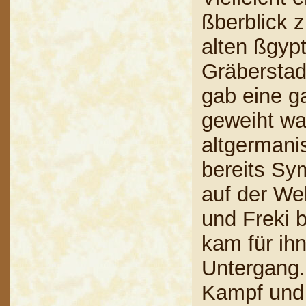
ßberblick
alten ßgypt
Gräberstad
gab eine g
geweiht war
altgermani
bereits Sy
auf der We
und Freki 
kam für ih
Untergang.
Kampf und 