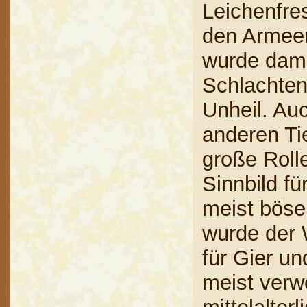
Leichenfres
den Armeen
wurde dami
Schlachten
Unheil. Auc
anderen Tie
große Rolle
Sinnbild f
meist böse,
wurde der 
für Gier un
meist verwe