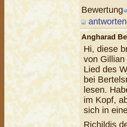
Bewertung
antworten
Angharad B
Hi, diese 
von Gillia
Lied des W
bei Bertels
lesen. Hab
im Kopf, a
sich in ei
Richildis 