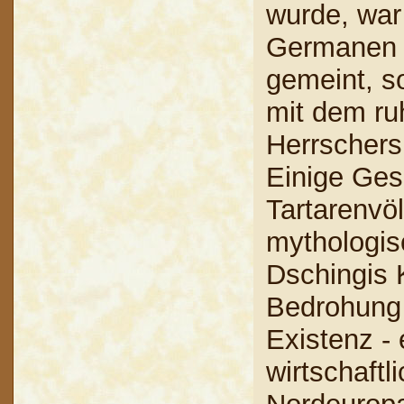
wurde, war
Germanen 
gemeint, s
mit dem ru
Herrschers
Einige Ges
Tartarenvöl
mythologis
Dschingis 
Bedrohung 
Existenz -
wirtschaftl