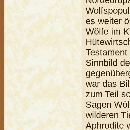
Nordeuropa
Wolfspopula
es weiter ö
Wölfe im Ko
Hütewirtsch
Testament 
Sinnbild d
gegenüberg
war das Bil
zum Teil s
Sagen Wöl
wilderen T
Aphrodite w