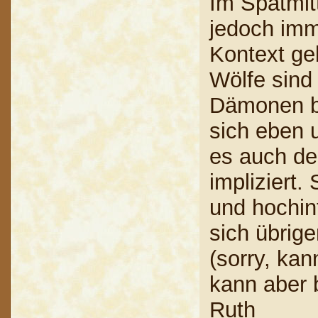
Im Spätmitt
jedoch imm
Kontext geb
Wölfe sind
Dämonen b
sich eben 
es auch de
impliziert.
und hochin
sich übrig
(sorry, kan
kann aber 
Ruth