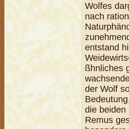
Wolfes dar
nach ration
Naturphän
zunehmende
entstand h
Weidewirtsc
ßhnliches 
wachsende 
der Wolf s
Bedeutung,
die beiden
Remus gesä