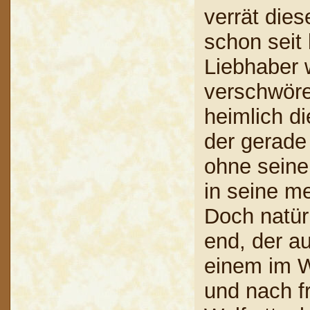
verrät dies
schon seit 
Liebhaber 
verschwöre
heimlich d
der gerade 
ohne seine 
in seine m
Doch natür
end, der a
einem im W
und nach f