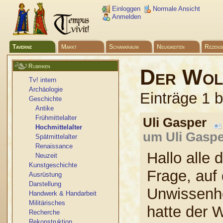
Einloggen
Normale Ansicht
Anmelden
Taverne
Markt
Schankraum
Neuigkeiten
Rezens
Rubriken
Der Wolf
Tv! intern
Archäologie
Einträge 1 
Geschichte
Antike
Frühmittelalter
Uli Gasper
Hochmittelalter
um Uli Gaspe
Spätmittelalter
Renaissance
Hallo alle
Neuzeit
Kunstgeschichte
Frage, auf
Ausrüstung
Darstellung
Unwissenhe
Handwerk & Handarbeit
Militärisches
hatte der W
Recherche
Rekonstruktion