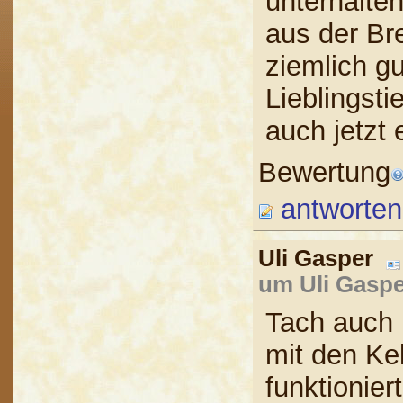
unterhalte
aus der Bre
ziemlich g
Lieblingsti
auch jetzt 
Bewertung
antworten
Uli Gasper
um Uli Gaspe
Tach auch D
mit den Ke
funktionier