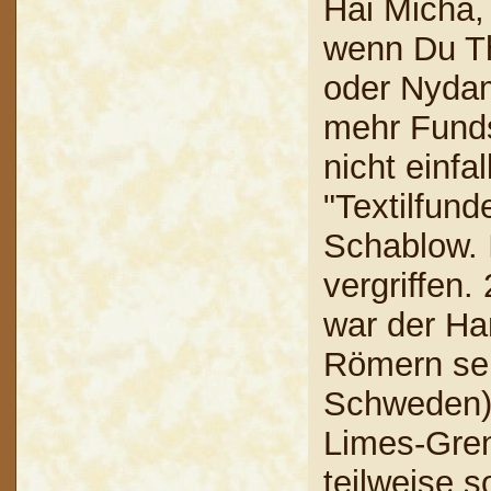
Hai Micha, 
wenn Du Th
oder Nydam
mehr Funds
nicht einfa
"Textilfund
Schablow. 
vergriffen.
war der H
Römern seh
Schweden).
Limes-Gren
teilweise 