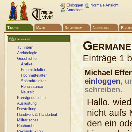
Einloggen
Normale Ansicht
Anmelden
Taverne
Markt
Schankraum
Neuigkeiten
Rezens
Rubriken
Germanen
Tv! intern
Archäologie
Einträge 1 
Geschichte
Antike
Frühmittelalter
Michael Effe
Hochmittelalter
einloggen
, u
Spätmittelalter
Renaissance
schreiben.
Neuzeit
Kunstgeschichte
Hallo, wied
Ausrüstung
Darstellung
nicht aufs 
Handwerk & Handarbeit
Militärisches
den ein ode
Recherche
Rekonstruktion