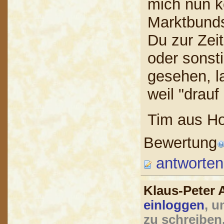
mich nun ke
Marktbunds
Du zur Zeit
oder sonst
gesehen, l
weil "drau
Tim aus Ho
Bewertung
antworten
Klaus-Peter
einloggen
, u
zu schreiben