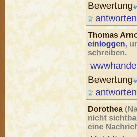
Bewertung
antworten
Thomas Arn
einloggen
, 
schreiben.
wwwhandel
Bewertung
antworten
Dorothea
(N
nicht sichtba
eine Nachric