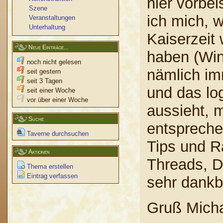
hier vorbei
Szene
ich mich, 
Veranstaltungen
Unterhaltung
Kaiserzeit
Neue Einträge...
haben (Win
noch nicht gelesen
nämlich im
seit gestern
seit 3 Tagen
und das log
seit einer Woche
vor über einer Woche
aussieht, 
Suche
entspreche
Taverne durchsuchen
Tips und R
Aktionen
Threads, D
Thema erstellen
Eintrag verfassen
sehr dankb
Gruß Mich