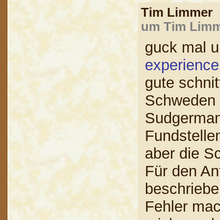
Tim Limmer
um Tim Limme
guck mal u
experience
gute schni
Schweden a
Sudgermani
Fundstellen
aber die S
Für den An
beschrieb
Fehler mach