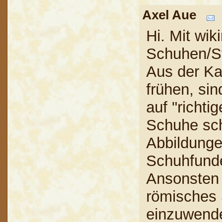
Axel Aue
Hi. Mit wik
Schuhen/St
Aus der Ka
frühen, si
auf "richti
Schuhe sch
Abbildungen
Schuhfunde
Ansonsten 
römisches 
einzuwende