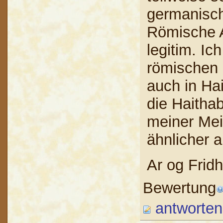
germanisch
Römische A
legitim. I
römischen S
auch in Ha
die Haithab
meiner Mei
ähnlicher a
Ar og Fridh
Bewertung
antworten