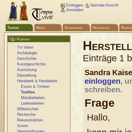
Einloggen
Normale Ansicht
Anmelden
Taverne
Markt
Schankraum
Neuigkeiten
Rezens
Rubriken
Herstell
Tv! intern
Archäologie
Einträge 1 
Geschichte
Kunstgeschichte
Ausrüstung
Sandra Kais
Darstellung
einloggen
, u
Handwerk & Handarbeit
Essen & Trinken
schreiben.
Textiles
Metallarbeiten
Frage
Lederarbeiten
Militärisches
Recherche
Hallo,
Rekonstruktion
Szene
Veranstaltungen