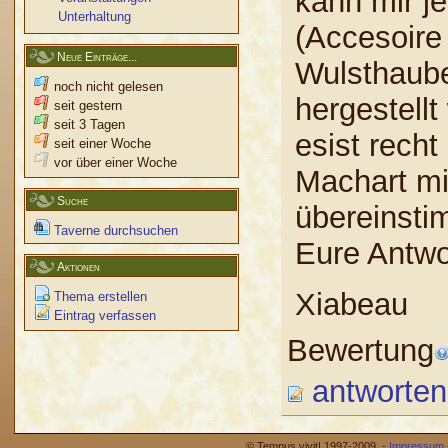
kann mir j
Unterhaltung
(Accesoire
Neue Einträge...
Wulsthaube
noch nicht gelesen
hergestellt
seit gestern
seit 3 Tagen
esist recht
seit einer Woche
vor über einer Woche
Machart mi
Suche
übereinstim
Taverne durchsuchen
Eure Antwor
Aktionen
Xiabeau
Thema erstellen
Eintrag verfassen
Bewertung
antworten
© Tempus vivit! 1997-2009 -
Impressum