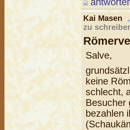
antworte
Kai Masen
zu schreibe
Römerve
Salve,
grundsätzl
keine Röme
schlecht, 
Besucher g
bezahlen i
(Schaukäm