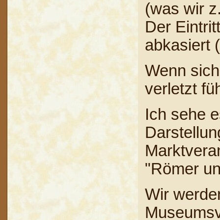
(was wir z
Der Eintri
abkasiert 
Wenn sich 
verletzt fü
Ich sehe e
Darstellun
Marktveran
"Römer un
Wir werde
Museumsve