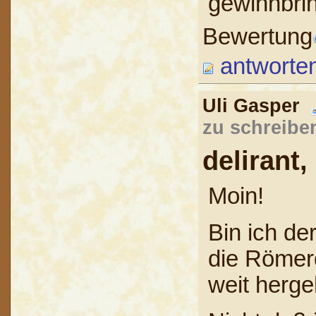
gewinnbrin
Bewertung
antworte
Uli Gasper
zu schreibe
delirant,
Moin!
Bin ich de
die Römerd
weit hergeh