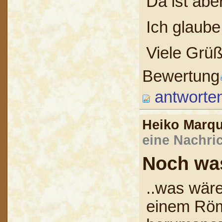
Da ist abe
Ich glaube
Viele Grü
Bewertung
antworte
Heiko Marq
eine Nachric
Noch was
..was wäre
einem Röm