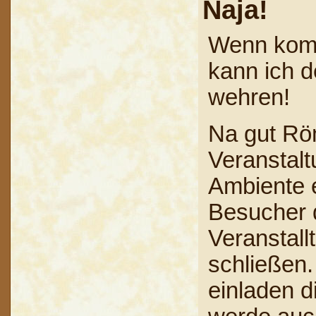
Naja!
Wenn komen
kann ich d
wehren!
Na gut Rö
Veranstalt
Ambiente 
Besucher d
Veranstall
schließen.
einladen d