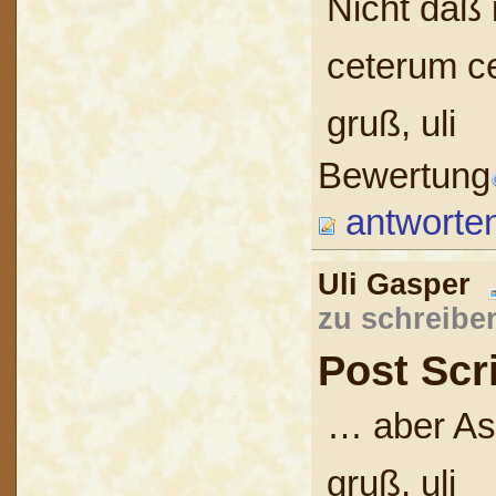
Nicht daß 
ceterum 
gruß, uli
Bewertung
antworte
Uli Gasper
zu schreibe
Post Scr
… aber Ast
gruß, uli