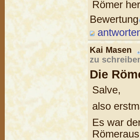
Römer he
Bewertung
antworte
Kai Masen
zu schreibe
Die Röme
Salve,
also erstm
Es war der
Römerausr