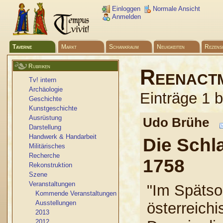
Einloggen
Normale Ansicht
Anmelden
Taverne
Markt
Schankraum
Neuigkeiten
Rezens
Rubriken
Reenactm
Tv! intern
Archäologie
Einträge 1 
Geschichte
Kunstgeschichte
Ausrüstung
Udo Brühe
Darstellung
Handwerk & Handarbeit
Die Schl
Militärisches
Recherche
1758
Rekonstruktion
Szene
Veranstaltungen
"Im Spätso
Kommende Veranstaltungen
Ausstellungen
österreich
2013
2012