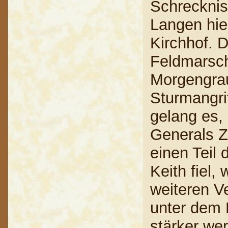
Schrecknis
Langen hiel
Kirchhof. D
Feldmarsch
Morgengra
Sturmangri
gelang es,
Generals Z
einen Teil
Keith fiel,
weiteren V
unter dem 
stärker we