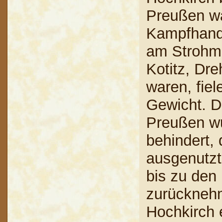
Preußen wa
Kampfhandl
am Strohm
Kotitz, Dr
waren, fie
Gewicht. D
Preußen wu
behindert,
ausgenutzt
bis zu den
zurückneh
Hochkirch e