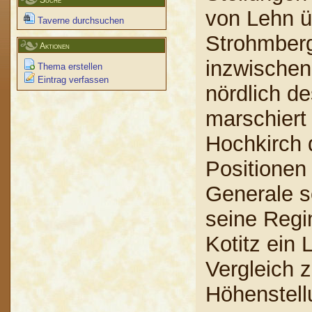
Suche
von Lehn ü
Taverne durchsuchen
Strohmberg
Aktionen
inzwischen
Thema erstellen
Eintrag verfassen
nördlich d
marschiert
Hochkirch 
Positionen
Generale s
seine Regi
Kotitz ein
Vergleich 
Höhenstell