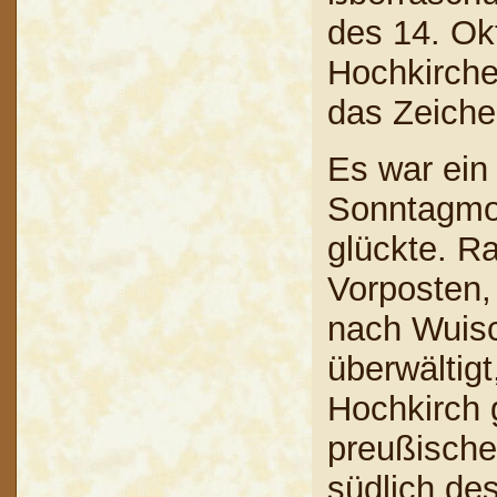
des 14. Ok
Hochkirche
das Zeiche
Es war ein 
Sonntagmor
glückte. R
Vorposten,
nach Wuisc
überwältig
Hochkirch 
preußische
südlich des