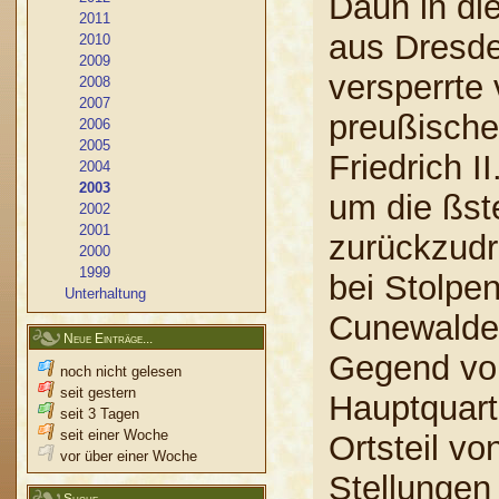
Daun in di
2011
aus Dresde
2010
2009
versperrte
2008
2007
preußische
2006
2005
Friedrich 
2004
2003
um die ßst
2002
2001
zurückzudr
2000
1999
bei Stolpe
Unterhaltung
Cunewalde 
Neue Einträge...
Gegend von
noch nicht gelesen
seit gestern
Hauptquart
seit 3 Tagen
seit einer Woche
Ortsteil vo
vor über einer Woche
Stellungen