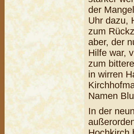
der Mangel
Uhr dazu, 
zum Rückzu
aber, der n
Hilfe war, 
zum bitter
in wirren 
Kirchhofma
Namen Blut
In der neu
außerorden
Hochkirch 