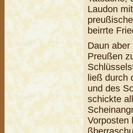
Laudon mit
preußische
beirrte Frie
Daun aber h
Preußen zu
Schlüssels
ließ durch
und des S
schickte al
Scheinangr
Vorposten 
ßberraschu