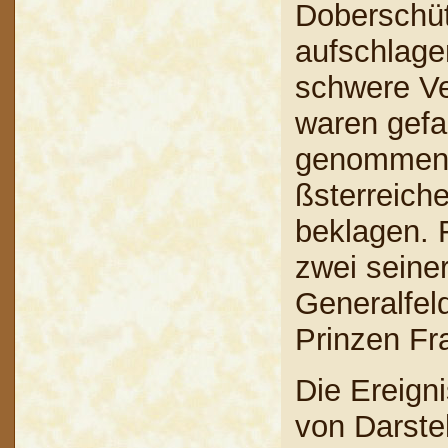
Doberschüt
aufschlage
schwere Ve
waren gefa
genommen. 
ßsterreich
beklagen. F
zwei seine
Generalfel
Prinzen Fr
Die Ereign
von Darste