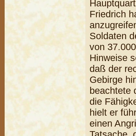
Hauptquart
Friedrich h
anzugreife
Soldaten d
von 37.000
Hinweise s
daß der re
Gebirge hi
beachtete d
die Fähigk
hielt er fü
einen Angr
Tatsache, 