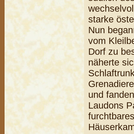
wechselvol
starke öst
Nun began
vom Kleilb
Dorf zu be
näherte si
Schlaftrun
Grenadiere
und fanden
Laudons Pa
furchtbare
Häuserkamp