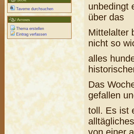
Suche
unbedingt 
Taverne durchsuchen
über das
Aktionen
Thema erstellen
Mittelalter
Eintrag verfassen
nicht so wi
alles hund
historische
Das Wochen
gefallen un
toll. Es is
alltägliche
von einer 