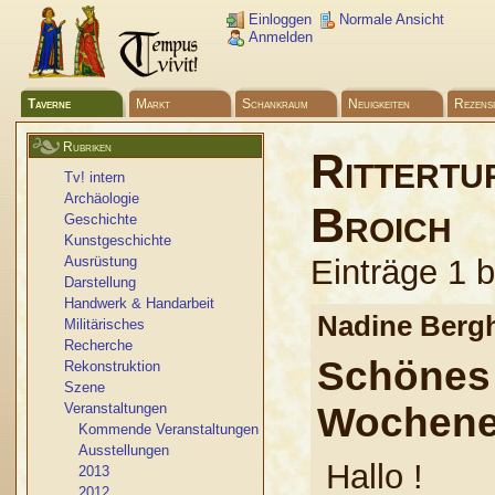
Einloggen
Normale Ansicht
Anmelden
Taverne
Markt
Schankraum
Neuigkeiten
Rezens
Rubriken
Rittertu
Tv! intern
Archäologie
Broich
Geschichte
Kunstgeschichte
Ausrüstung
Einträge 1 
Darstellung
Handwerk & Handarbeit
Nadine Ber
Militärisches
Recherche
Schönes 
Rekonstruktion
Szene
Veranstaltungen
Wochene
Kommende Veranstaltungen
Ausstellungen
Hallo !
2013
2012