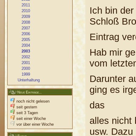
2011
Ich bin der
2010
2009
Schloß Bro
2008
2007
2006
Eintrag ver
2005
2004
Hab mir ge
2003
2002
vom letzte
2001
2000
1999
Darunter a
Unterhaltung
ging es ir
Neue Einträge...
noch nicht gelesen
das
seit gestern
seit 3 Tagen
alles nicht
seit einer Woche
vor über einer Woche
usw. Dazu 