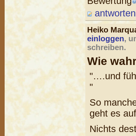
Bewertung
antworten
Heiko Marqu
einloggen
, u
schreiben.
Wie wahr
"….und fühl
"
So manchem 
geht es au
Nichts dest