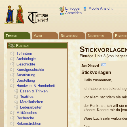
Einloggen
Mobile Ansicht
Anmelden
Taverne
Markt
Schankraum
Neuigkeiten
Rezensi
Rubriken
Stickvorlage
Tv! intern
Einträge 1 bis 8 (von insges
Archäologie
Geschichte
Jan Dinspel
Kunstgeschichte
Stickvorlagen
Ausrüstung
Hallo zusammen,
Darstellung
Handwerk & Handarbeit
ich habe eine sticksüchti
Essen & Trinken
Textiles
vor allem nachdem sie mir
Metallarbeiten
der Punkt ist, ich will si
Lederarbeiten
könnte. Könnte mir da jem
Militärisches
Recherche
Wäre Euch sehr verbunde
Rekonstruktion
Jan