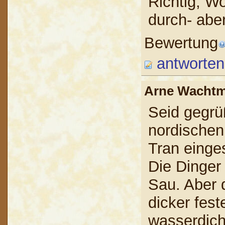
Richtig, W
durch- abe
Bewertung
antworten
Arne Wach
Seid gegrü
nordischen
Tran einge
Die Dinger
Sau. Aber 
dicker fest
wasserdich