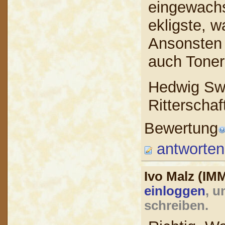
eingewach
ekligste, w
Ansonsten 
auch Tone
Hedwig Sw
Ritterscha
Bewertung
antworten
Ivo Malz (I
einloggen
, u
schreiben.