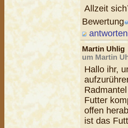
Allzeit sic
Bewertung
antworten
Martin Uhli
um Martin Uh
Hallo ihr,
aufzurühre
Radmantel 
Futter komp
offen hera
ist das Fut