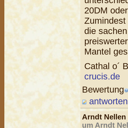
unterschie
20DM oder 
Zumindest f
die sachen
preiswerter
Mantel ges
Cathal o´ B
crucis.de
Bewertung
antworten
Arndt Nelle
um Arndt Nel