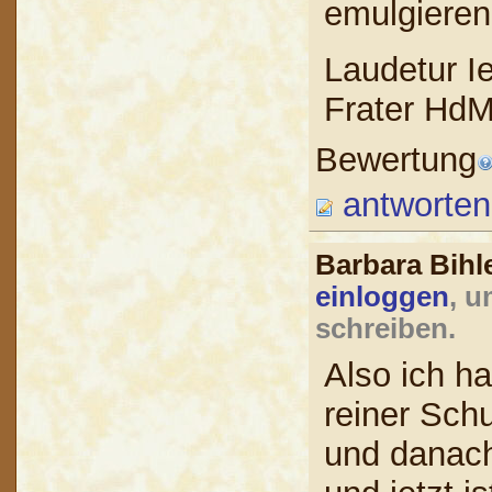
emulgieren
Laudetur I
Frater Hd
Bewertung
antworten
Barbara Bih
einloggen
, u
schreiben.
Also ich h
reiner Schu
und danach