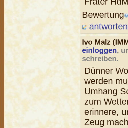
Frater Hd
Bewertung
antworten
Ivo Malz (I
einloggen
, u
schreiben.
Dünner Wol
werden muß
Umhang Sch
zum Wetter
erinnere, 
Zeug machs