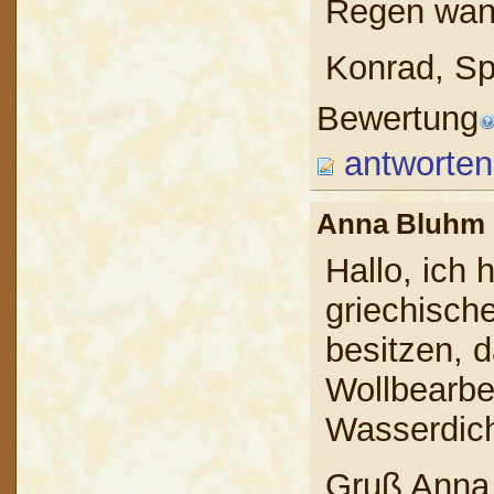
Regen wand
Konrad, S
Bewertung
antworten
Anna Bluh
Hallo, ich 
griechisch
besitzen, d
Wollbearbei
Wasserdich
Gruß Anna