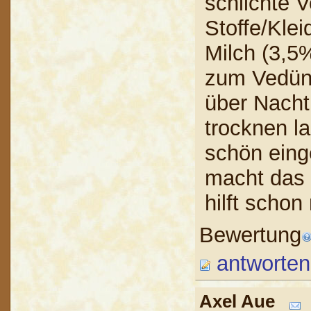
schlichte V
Stoffe/Kle
Milch (3,5
zum Vedünn
über Nacht
trocknen l
schön einge
macht das 
hilft schon
Bewertung
antworten
Axel Aue