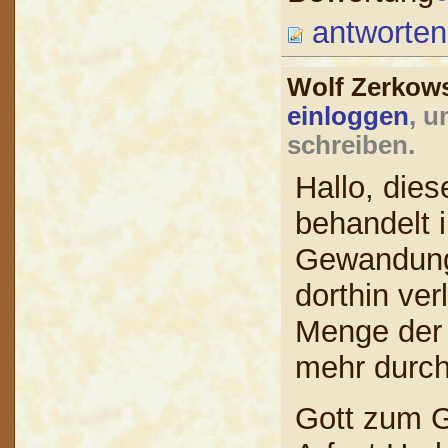
antworten
Wolf Zerkow
einloggen
, u
schreiben.
Hallo, die
behandelt 
Gewandunge
dorthin ver
Menge der 
mehr durch 
Gott zum G