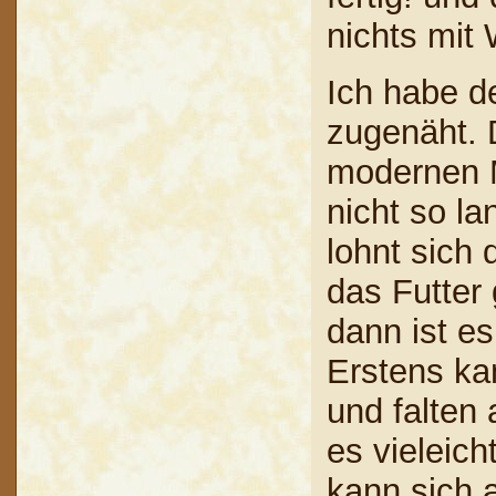
nichts mit
Ich habe d
zugenäht. D
modernen M
nicht so la
lohnt sich
das Futter
dann ist e
Erstens ka
und falten 
es vieleich
kann sich 