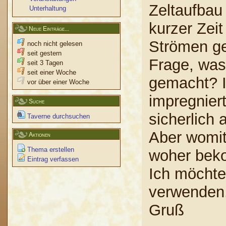
Zeltaufbau
Unterhaltung
kurzer Zeit
Neue Einträge...
Strömen ger
noch nicht gelesen
seit gestern
Frage, was
seit 3 Tagen
seit einer Woche
gemacht? I
vor über einer Woche
impregniert
Suche
sicherlich 
Taverne durchsuchen
Aber womit
Aktionen
Thema erstellen
woher bek
Eintrag verfassen
Ich möchte
verwenden. 
Gruß