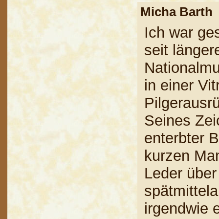
Micha Bart
Ich war ge
seit länge
Nationalmu
in einer Vi
Pilgerausr
Seines Ze
enterbter B
kurzen Man
Leder über
spätmittela
irgendwie 