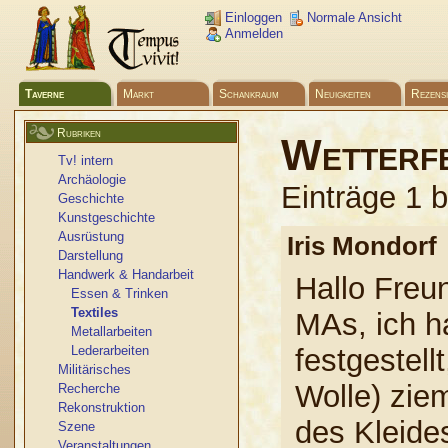
Einloggen
Normale Ansicht
Anmelden
Taverne
Markt
Schankraum
Neuigkeiten
Rezens
Rubriken
Wetterf
Tv! intern
Archäologie
Einträge 1 
Geschichte
Kunstgeschichte
Ausrüstung
Iris Mondor
Darstellung
Handwerk & Handarbeit
Hallo Freu
Essen & Trinken
Textiles
MAs, ich h
Metallarbeiten
Lederarbeiten
festgestel
Militärisches
Wolle) zie
Recherche
Rekonstruktion
des Kleide
Szene
Veranstaltungen