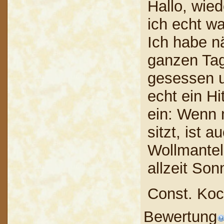
Hallo, wie
ich echt wa
Ich habe n
ganzen Tag
gesessen u
echt ein Hi
ein: Wenn
sitzt, ist 
Wollmante
allzeit So
Const. Ko
Bewertung