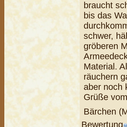
braucht sc
bis das Wa
durchkommt
schwer, häl
gröberen M
Armeedeck
Material. A
räuchern g
aber noch 
Grüße vo
Bärchen (M
Bewertung