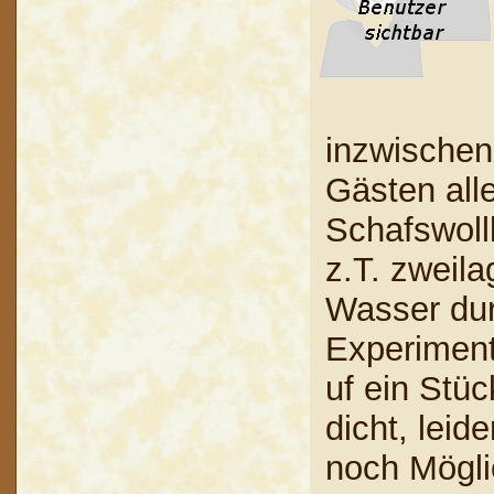
inzwischen
Gästen alle
Schafswollk
z.T. zweil
Wasser durc
Experiment
uf ein Stüc
dicht, leid
noch Mögli