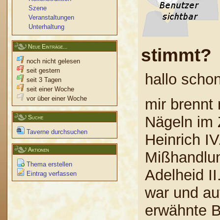
Szene
Veranstaltungen
Unterhaltung
Neue Einträge...
stimmt?
noch nicht gelesen
seit gestern
hallo schon
seit 3 Tagen
seit einer Woche
vor über einer Woche
mir brennt
Nägeln im
Suche
Taverne durchsuchen
Heinrich IV
Aktionen
Mißhandlun
Thema erstellen
Adelheid II
Eintrag verfassen
war und au
erwähnte Be