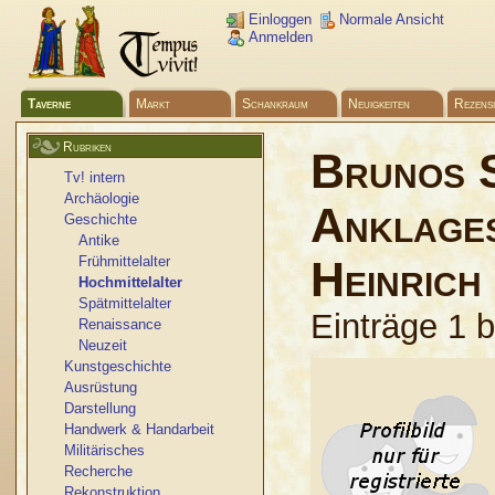
Einloggen
Normale Ansicht
Anmelden
Taverne
Markt
Schankraum
Neuigkeiten
Rezens
Rubriken
Brunos S
Tv! intern
Archäologie
Anklages
Geschichte
Antike
Frühmittelalter
Heinrich 
Hochmittelalter
Spätmittelalter
Einträge 1 
Renaissance
Neuzeit
Kunstgeschichte
Ausrüstung
Darstellung
Handwerk & Handarbeit
Militärisches
Recherche
Rekonstruktion