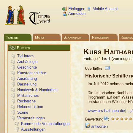
Einloggen
Mobile Ansicht
Anmelden
Taverne
Markt
Schankraum
Neuigkeiten
Rezensi
Rubriken
Kurs Haithab
Tv! intern
Einträge 1 bis 1 (von insges
Archäologie
Geschichte
Udo Brühe
Kunstgeschichte
Historische Schiffe n
Ausrüstung
Im Juli 2012 nehmen mehr
Darstellung
Handwerk & Handarbeit
Die historischen Nachbaut
Militärisches
Programm auf dem Wasser 
Recherche
entstandenen Wikinger Hä
Rekonstruktion
wwwkurs-haithabu.de/[…
Szene
Veranstaltungen
Bewertung
:
Kommende Veranstaltungen
antworten
Ausstellungen