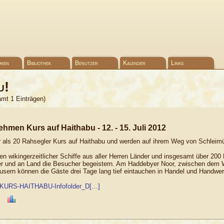
onen
Bibliothek
Benutzer
Kalender
Links
u!
amt 1 Einträgen)
ehmen Kurs auf Haithabu - 12. - 15. Juli 2012
 als 20 Rahsegler Kurs auf Haithabu und werden auf ihrem Weg von Schleimün
en wikingerzeitlicher Schiffe aus aller Herren Länder und insgesamt über 
und an Land die Besucher begeistern. Am Haddebyer Noor, zwischen dem W
usern können die Gäste drei Tage lang tief eintauchen in Handel und Handwe
]/KURS-HAITHABU-Infofolder_D[…]