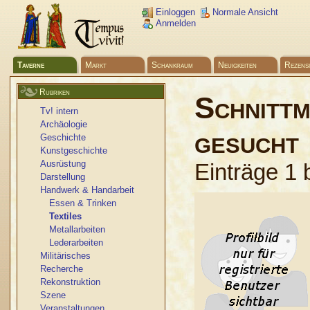
Einloggen
Normale Ansicht
Anmelden
Taverne
Markt
Schankraum
Neuigkeiten
Rezens
Rubriken
Schnittm
Tv! intern
Archäologie
gesucht
Geschichte
Kunstgeschichte
Ausrüstung
Einträge 1 
Darstellung
Handwerk & Handarbeit
Essen & Trinken
Textiles
Metallarbeiten
Lederarbeiten
Militärisches
Recherche
Rekonstruktion
Szene
Veranstaltungen