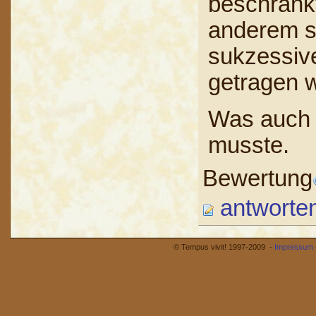
beschränkt
anderem s
sukzessive
getragen 
Was auch d
musste.
Bewertung
antworte
© Tempus vivit! 1997-2009 -
Impressum