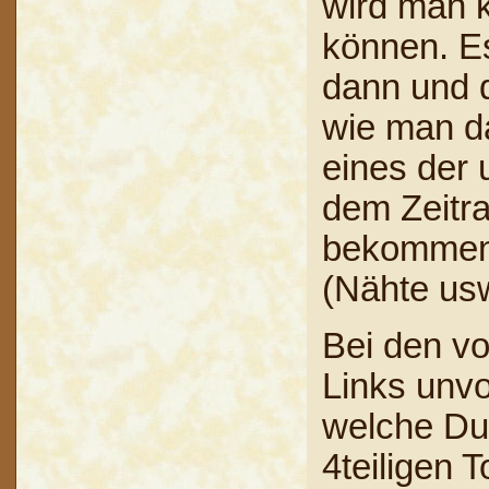
wird man k
können. Es
dann und d
wie man da
eines der 
dem Zeitra
bekommen,
(Nähte usw
Bei den vo
Links unvo
welche Du 
4teiligen 