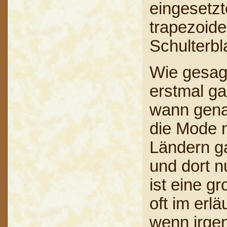
eingesetzt
trapezoide
Schulterbla
Wie gesagt
erstmal ga
wann genau
die Mode 
Ländern g
und dort n
ist eine g
oft im erl
wenn irgen