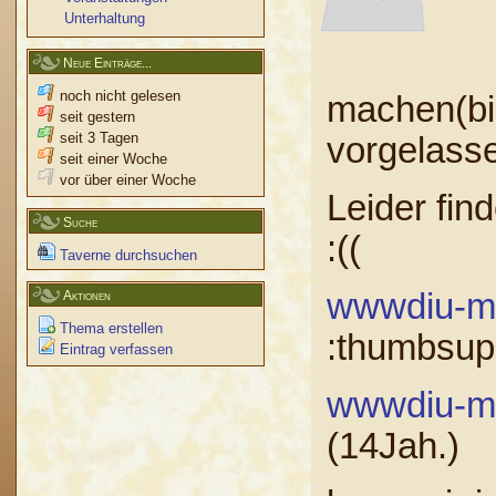
Unterhaltung
Neue Einträge...
noch nicht gelesen
machen(bi
seit gestern
seit 3 Tagen
vorgelasse
seit einer Woche
vor über einer Woche
Leider fin
Suche
:((
Taverne durchsuchen
wwwdiu-min
Aktionen
Thema erstellen
:thumbsup:
Eintrag verfassen
wwwdiu-min
(14Jah.)