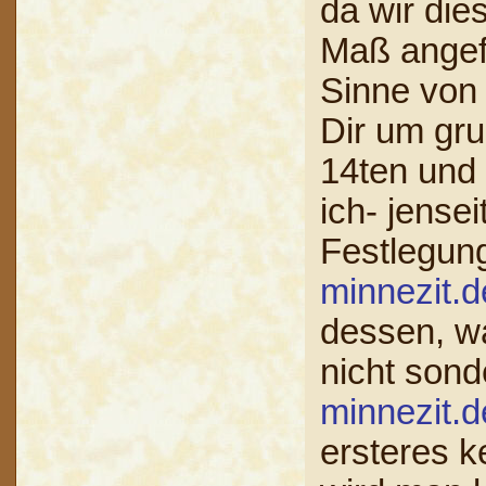
da wir die
Maß angef
Sinne von
Dir um gru
14ten und
ich- jense
Festlegung
minnezit.
dessen, wa
nicht sond
minnezit.
ersteres k