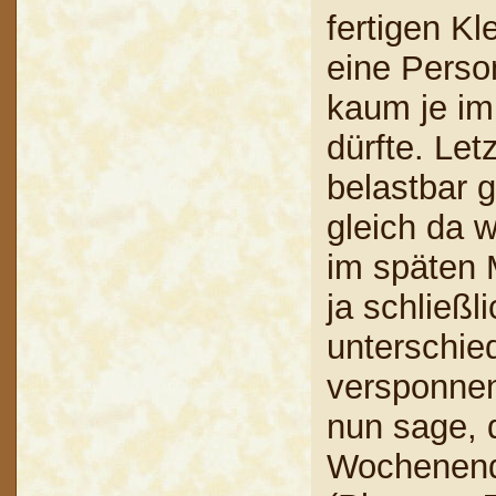
fertigen K
eine Perso
kaum je im 
dürfte. Let
belastbar 
gleich da w
im späten M
ja schließ
unterschied
versponnen
nun sage, 
Wochenende