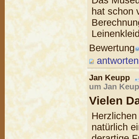
Das Museu
hat schon 
Berechnung
Leinenkleid
Bewertung
antworten
Jan Keupp
um Jan Keupp
Vielen D
Herzlichen
natürlich e
derartige 