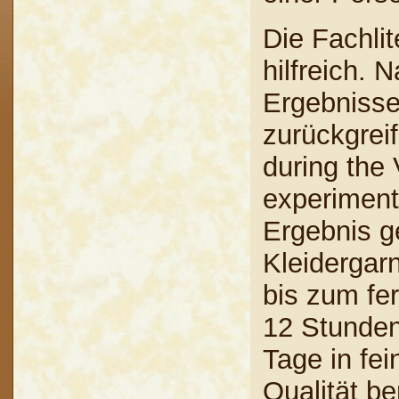
Die Fachlit
hilfreich. 
Ergebnisse
zurückgreif
during the 
experimen
Ergebnis ge
Kleidergar
bis zum fe
12 Stunden
Tage in fei
Qualität be