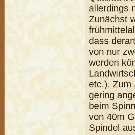
allerdings 
Zunächst w
frühmittela
dass derart
von nur zw
werden kön
Landwirtsc
etc.). Zum 
gering ange
beim Spinn
von 40m Ga
Spindel aus