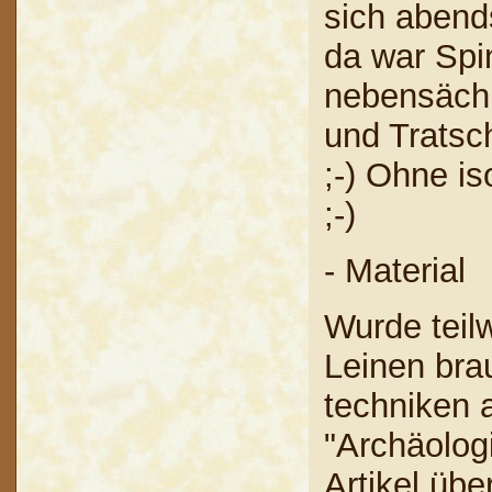
sich abend
da war Spi
nebensächl
und Tratsch
;-) Ohne is
;-)
- Material
Wurde teil
Leinen brau
techniken a
"Archäologi
Artikel üb