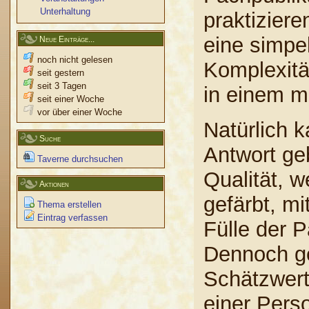
Unterhaltung
praktizier
eine simpe
Neue Einträge...
noch nicht gelesen
Komplexitä
seit gestern
seit 3 Tagen
in einem mi
seit einer Woche
vor über einer Woche
Natürlich 
Suche
Antwort ge
Taverne durchsuchen
Qualität, w
Aktionen
gefärbt, mi
Thema erstellen
Eintrag verfassen
Fülle der 
Dennoch ge
Schätzwert 
einer Pers