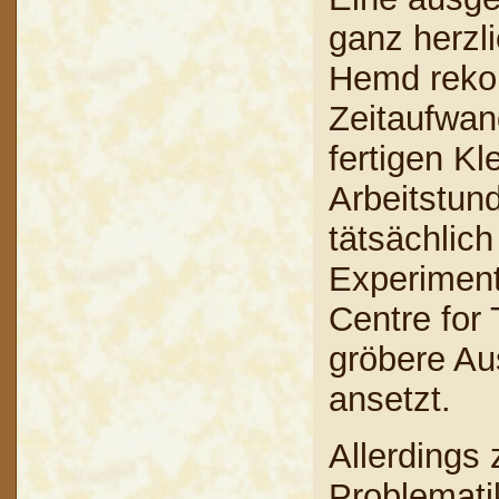
ganz herzl
Hemd rekon
Zeitaufwan
fertigen K
Arbeitstun
tätsächlich
Experiment
Centre for 
gröbere Au
ansetzt.
Allerdings 
Problemati