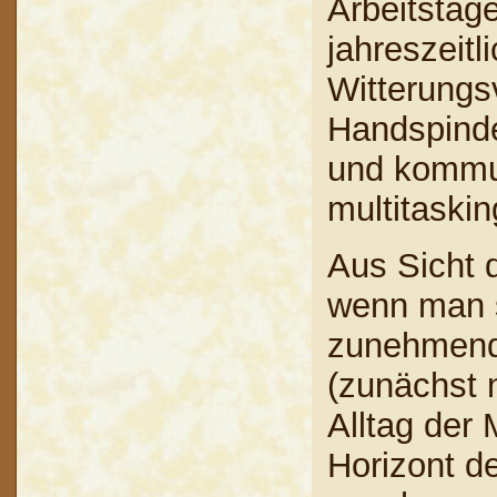
Arbeitstag
jahreszeit
Witterungsv
Handspindel
und kommun
multitaskin
Aus Sicht 
wenn man si
zunehmend
(zunächst 
Alltag der
Horizont de