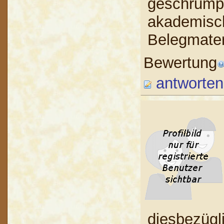
geschrumpft
akademisch
Belegmater
Bewertung
antworten
diesbezügl