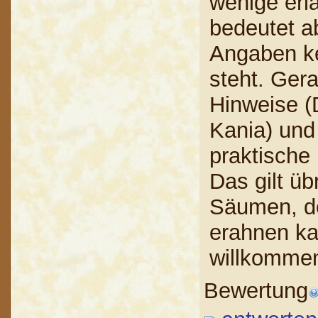
wenige erl
bedeutet ab
Angaben k
steht. Gera
Hinweise (
Kania) und 
praktische
Das gilt ü
Säumen, de
erahnen ka
willkomme
Bewertung