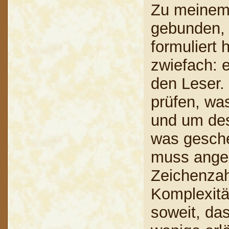
Zu meinem 
gebunden, 
formuliert h
zwiefach: 
den Leser.
prüfen, wa
und um des
was gesche
muss anges
Zeichenza
Komplexitä
soweit, da