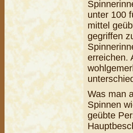
Spinnerinne
unter 100 f
mittel geü
gegriffen z
Spinnerinn
erreichen.
wohlgemerk
unterschied
Was man au
Spinnen wi
geübte Per
Hauptbesc