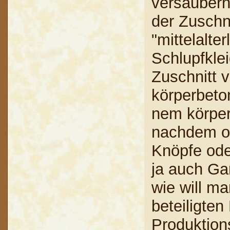
versäubern.
der Zuschni
"mittelalte
Schlupfkle
Zuschnitt v
körperbeton
nem körper
nachdem ob
Knöpfe ode
ja auch Ga
wie will ma
beteiligten
Produktion