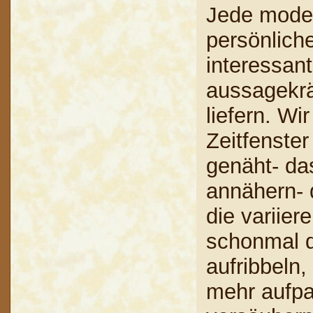
Jede moder
persönlich
interessant
aussagekrä
liefern. Wi
Zeitfenster
genäht- da
annähern- 
die variier
schonmal d
aufribbeln
mehr aufpa