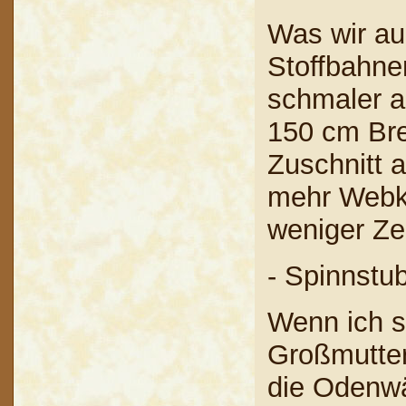
Was wir au
Stoffbahne
schmaler a
150 cm Bre
Zuschnitt 
mehr Webka
weniger Z
- Spinnstu
Wenn ich s
Großmutter
die Odenwä