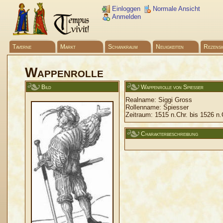
Einloggen
Normale Ansicht
Anmelden
Taverne
Markt
Schankraum
Neuigkeiten
Rezensi
Wappenrolle
Bild
Wappenrolle von Spiesser
Realname:
Siggi Gross
Rollenname:
Spiesser
Zeitraum:
1515 n.Chr. bis 1526 n.
Charakterbeschreibung