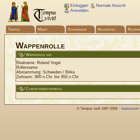
Einloggen
Normale Ansicht
Anmelden
Taverne
Markt
Schankraum
Neuigkeiten
Rezensi
Wappenrolle
Wappenrolle von
Realname:
Roland Vogel
Rollenname:
Abstammung:
Schweden / Birka
Zeitraum:
900 n.Chr. bis 950 n.Chr.
Charakterbeschreibung
© Tempus vivit! 1997-2009 -
Impressum