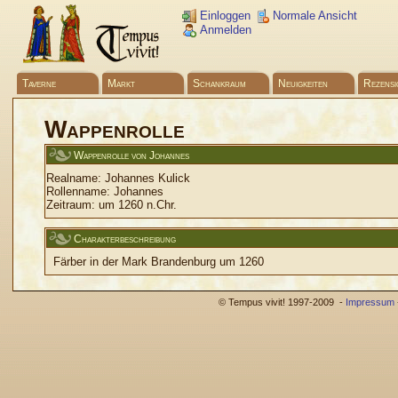
Einloggen
Normale Ansicht
Anmelden
Taverne
Markt
Schankraum
Neuigkeiten
Rezensi
Wappenrolle
Wappenrolle von Johannes
Realname:
Johannes Kulick
Rollenname:
Johannes
Zeitraum:
um 1260 n.Chr.
Charakterbeschreibung
Färber in der Mark Brandenburg um 1260
© Tempus vivit! 1997-2009 -
Impressum