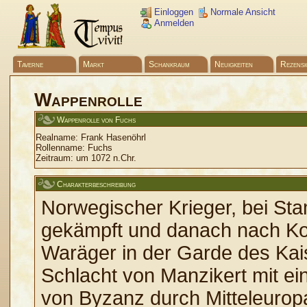
Einloggen
Normale Ansicht
Anmelden
Taverne
Markt
Schankraum
Neuigkeiten
Rezensi
Wappenrolle
Wappenrolle von Fuchs
Realname:
Frank Hasenöhrl
Rollenname:
Fuchs
Zeitraum:
um 1072 n.Chr.
Charakterbeschreibung
Norwegischer Krieger, bei St
gekämpft und danach nach Kon
Waräger in der Garde des Kais
Schlacht von Manzikert mit e
von Byzanz durch Mitteleurop