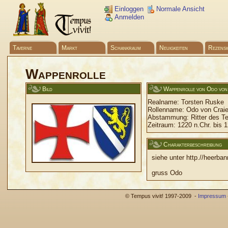
Einloggen
Normale Ansicht
Anmelden
Taverne
Markt
Schankraum
Neuigkeiten
Rezensi
Wappenrolle
Bild
Wappenrolle von Odo von
Realname:
Torsten Ruske
Rollenname:
Odo von Crai
Abstammung:
Ritter des T
Zeitraum:
1220 n.Chr. bis 1
Charakterbeschreibung
siehe unter http.//heerba
gruss Odo
© Tempus vivit! 1997-2009 -
Impressum