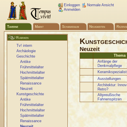
Einloggen
Normale Ansicht
Anmelden
Taverne
Markt
Schankraum
Neuigkeiten
Rezens
Rubriken
Kunstgeschic
Tv! intern
Neuzeit
Archäologie
Thema
Geschichte
Anfänge der
Antike
Denkmalpflege
Frühmittelalter
Keramikspezialis
Hochmittelalter
Spätmittelalter
Ausstellungen
Renaissance
Architektur: Innov
Neuzeit
Retro?
Kunstgeschichte
Altpreußische
Fahnenspitzen
Antike
Frühmittelalter
Hochmittelalter
Spätmittelalter
Renaissance
Neuzeit