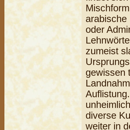
Mischform
arabische 
oder Admir
Lehnwörte
zumeist sl
Ursprungs
gewissen t
Landnahmez
Auflistung
unheimlich
diverse K
weiter in 