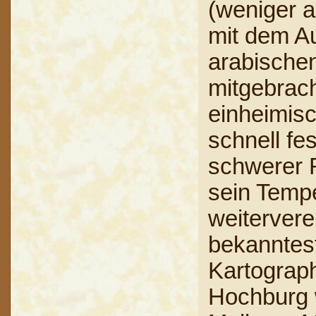
(weniger a
mit dem Au
arabische
mitgebrac
einheimis
schnell fes
schwerer 
sein Tempe
weitervere
bekanntest
Kartograph
Hochburg 