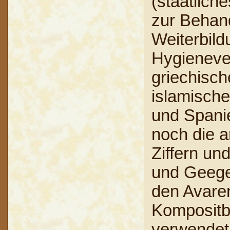
(staatlic
zur Behan
Weiterbild
Hygienever
griechisch
islamische
und Spani
noch die a
Ziffern un
und Geege
den Avaren
Kompositb
verwendet