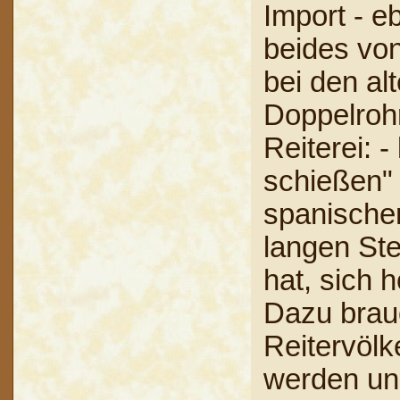
Import - e
beides von
bei den al
Doppelrohr
Reiterei: 
schießen" 
spanischen
langen St
hat, sich 
Dazu brauc
Reitervölk
werden und