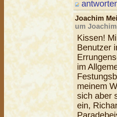
antworte
Joachim Me
um Joachim 
Kissen! Mi
Benutzer i
Errungens
im Allgem
Festungsb
meinem Wis
sich aber 
ein, Richa
Paradebeis