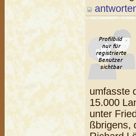
antworte
umfasste d
15.000 Lan
unter Frie
ßbrigens, d