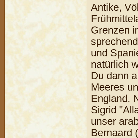
Antike, V
Frühmittel
Grenzen im
sprechende
und Spanie
natürlich 
Du dann a
Meeres und
England. N
Sigrid "Al
unser arab
Bernaard (e