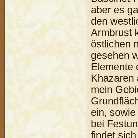
aber es ga
den westl
Armbrust 
östlichen 
gesehen w
Elemente d
Khazaren a
mein Gebie
Grundfläch
ein, sowi
bei Festun
findet sic