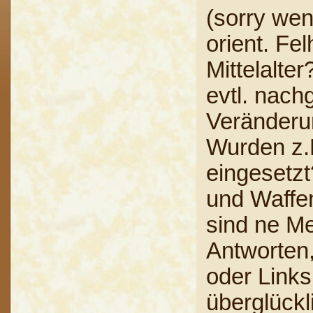
(sorry wen
orient. Fe
Mittelalte
evtl. nach
Veränderu
Wurden z.
eingesetzt
und Waffen
sind ne M
Antworten,
oder Links
überglückl