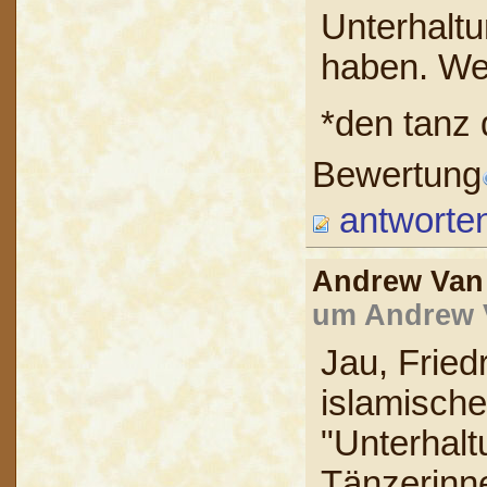
Unterhalt
haben. We
*den tanz 
Bewertung
antworte
Andrew Va
um Andrew V
Jau, Fried
islamisch
"Unterhalt
Tänzerinn