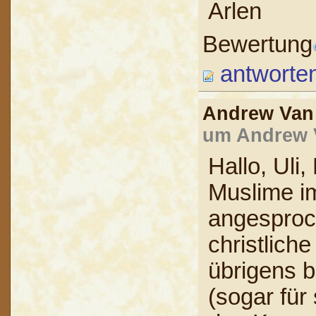
Arlen
Bewertung
antworte
Andrew Va
um Andrew V
Hallo, Uli
Muslime i
angesproch
christlich
übrigens b
(sogar für