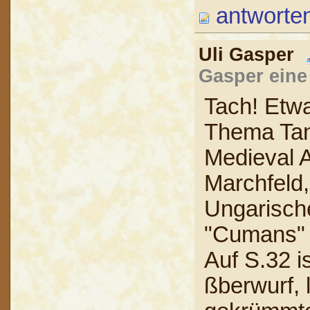
antworte
Uli Gasper
Gasper eine
Tach! Etwa
Thema Tan
Medieval A
Marchfeld,
Ungarische
"Cumans" i
Auf S.32 i
ßberwurf, 