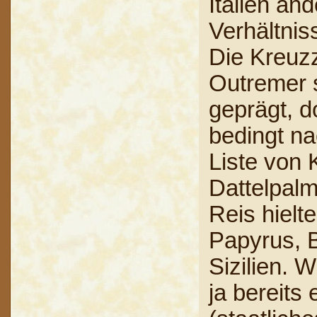
Italien and
Verhältnis
Die Kreuz
Outremer s
geprägt, d
bedingt na
Liste von 
Dattelpal
Reis hielt
Papyrus, 
Sizilien. 
ja bereits