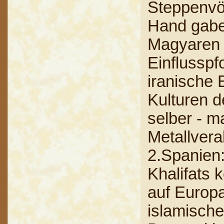
Steppenvöl
Hand gabe
Magyaren o
Einflusspf
iranische 
Kulturen 
selber - m
Metallver
2.Spanien:
Khalifats 
auf Europ
islamische