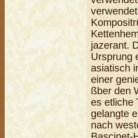
verwendet
Kompositr
Kettenhem
jazerant. 
Ursprung 
asiatisch 
einer geni
ßber den 
es etliche
gelangte 
nach west
Bascinet-H