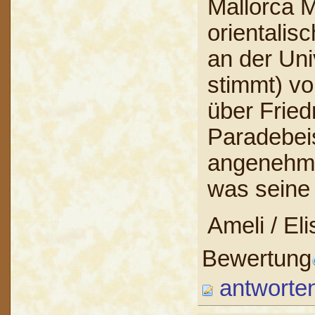
Mallorca M
orientalis
an der Univ
stimmt) v
über Friedr
Paradebeis
angenehme
was seine 
Ameli / El
Bewertung
antworte