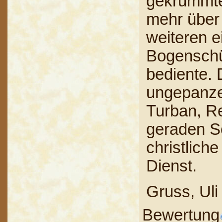
gekrümmter
mehr über 
weiteren e
Bogenschüt
bediente. 
ungepanzer
Turban, R
geraden S
christlich
Dienst.
Gruss, Uli
Bewertung