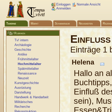
Einloggen
Normale Ansicht
Anmelden
Taverne
Markt
Schankraum
Neuigkeiten
Rezens
Rubriken
Einfluß
Tv! intern
Archäologie
Einträge 1 
Geschichte
Antike
Frühmittelalter
Helena
Hochmittelalter
Spätmittelalter
Hallo an a
Renaissance
Neuzeit
Buchtipps,
Kunstgeschichte
Ausrüstung
Einfluß des
Darstellung
Handwerk & Handarbeit
sein), Mus
Militärisches
Recherche
Essen&Tri
Rekonstruktion