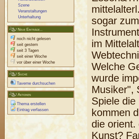
Szene
mittelalte
Veranstaltungen
Unterhaltung
sogar zum
Instrumen
Neue Einträge...
noch nicht gelesen
im Mittela
seit gestern
seit 3 Tagen
Webtechnik
seit einer Woche
vor über einer Woche
Welche Ge
Suche
wurde impo
Taverne durchsuchen
Musiker",
Aktionen
Spiele die
Thema erstellen
kommen di
Eintrag verfassen
die orient.
Kunst? Far