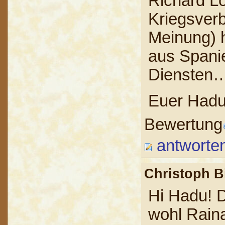
Richard L
Kriegsver
Meinung) h
aus Spanie
Diensten
Euer Hadu
Bewertung
antworte
Christoph 
Hi Hadu! 
wohl Raina