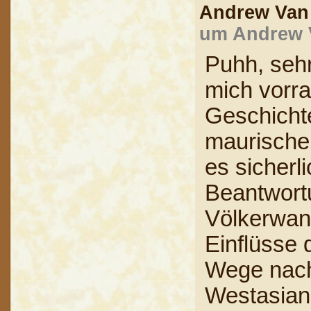
Andrew Va
um Andrew V
Puhh, seh
mich vorra
Geschicht
maurische 
es sicherl
Beantwort
Völkerwand
Einflüsse 
Wege nach
Westasian: