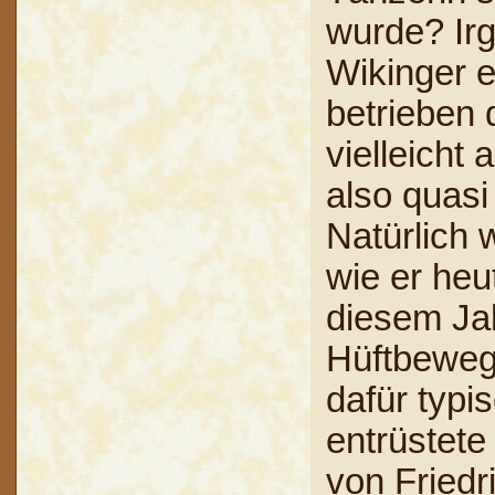
wurde? Irg
Wikinger e
betrieben 
vielleicht
also quas
Natürlich
wie er heut
diesem Jah
Hüftbeweg
dafür typi
entrüstete
von Friedri