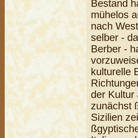
Bestand ha
mühelos a
nach West
selber - d
Berber - h
vorzuweise
kulturelle
Richtungen
der Kultur 
zunächst ß
Sizilien z
ßgyptische