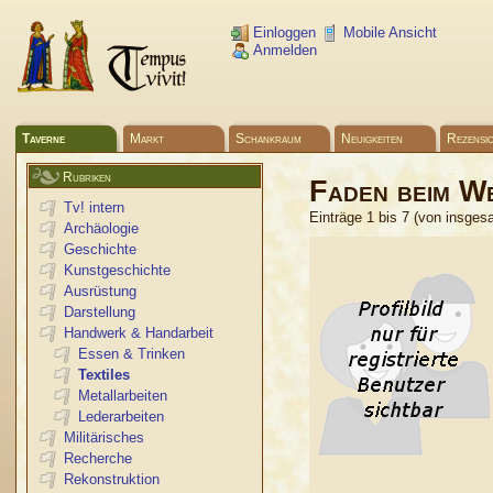
Einloggen
Mobile Ansicht
Anmelden
Taverne
Markt
Schankraum
Neuigkeiten
Rezensi
Rubriken
Faden beim W
Tv! intern
Einträge 1 bis 7 (von insges
Archäologie
Geschichte
Kunstgeschichte
Ausrüstung
Darstellung
Handwerk & Handarbeit
Essen & Trinken
Textiles
Metallarbeiten
Lederarbeiten
Militärisches
Recherche
Rekonstruktion