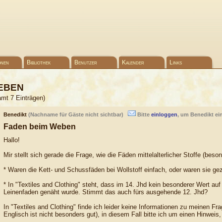
onen
Bibliothek
Benutzer
Kalender
Links
eben
amt 7 Einträgen)
Benedikt
(Nachname für Gäste nicht sichtbar)
Bitte
einloggen
, um Benedikt ei
Faden beim Weben
Hallo!
Mir stellt sich gerade die Frage, wie die Fäden mittelalterlicher Stoffe (be
* Waren die Kett- und Schussfäden bei Wollstoff einfach, oder waren sie ge
* In "Textiles and Clothing" steht, dass im 14. Jhd kein besonderer Wert a
Leinenfaden genäht wurde. Stimmt das auch fürs ausgehende 12. Jhd?
In "Textiles and Clothing" finde ich leider keine Informationen zu meinen Fr
Englisch ist nicht besonders gut), in diesem Fall bitte ich um einen Hinweis, 