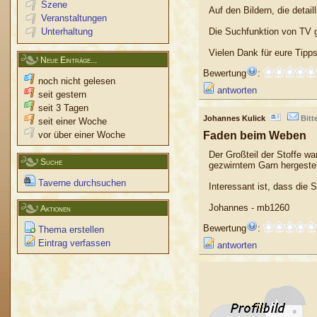
Szene
Auf den Bildern, die detai
Veranstaltungen
Unterhaltung
Die Suchfunktion von TV g
Vielen Dank für eure Tipps
Neue Einträge...
Bewertung
:
noch nicht gelesen
antworten
seit gestern
seit 3 Tagen
Johannes Kulick
Bitt
seit einer Woche
vor über einer Woche
Faden beim Weben
Der Großteil der Stoffe wa
Suche
gezwirntem Garn hergestel
Taverne durchsuchen
Interessant ist, dass die 
Johannes - mb1260
Aktionen
Bewertung
:
Thema erstellen
Eintrag verfassen
antworten