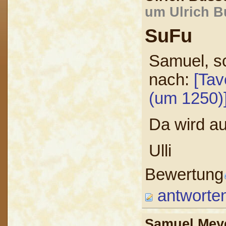
um Ulrich B
SuFu
Samuel, sc
nach:
[Tav
(um 1250)
Da wird au
Ulli
Bewertung
antworte
Samuel Me