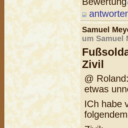
Bewertung
antworte
Samuel Me
um Samuel M
Fußsold
Zivil
@ Roland: 
etwas unn
ICh habe v
folgendem