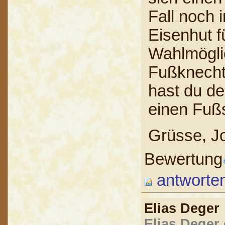
Fall noch 
Eisenhut f
Wahlmöglic
Fußknecht
hast du de
einen Fußs
Grüsse, J
Bewertung
antworte
Elias Dege
Elias Deger 