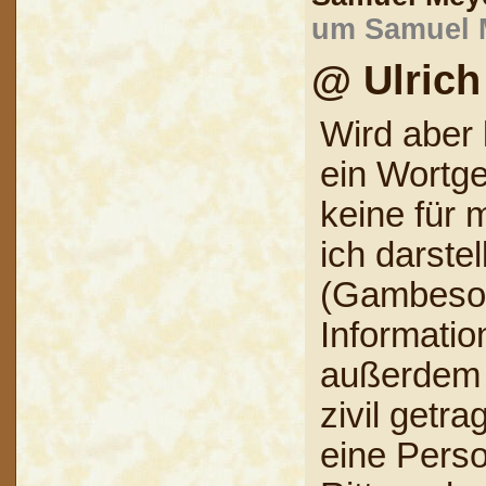
um Samuel M
@ Ulrich
Wird aber 
ein Wortge
keine für 
ich darste
(Gambeson
Informati
außerdem m
zivil getr
eine Perso