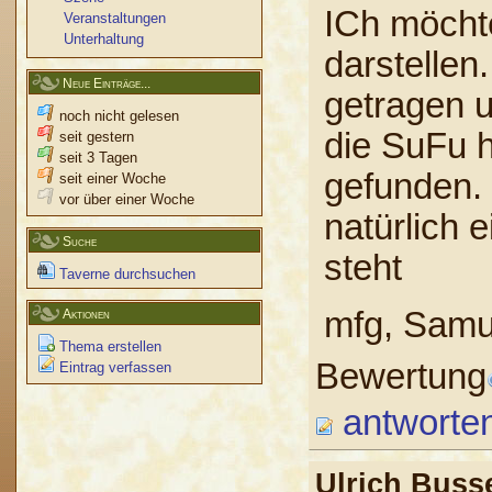
ICh möcht
Veranstaltungen
Unterhaltung
darstellen
Neue Einträge...
getragen u
noch nicht gelesen
die SuFu h
seit gestern
seit 3 Tagen
gefunden. 
seit einer Woche
vor über einer Woche
natürlich 
Suche
steht
Taverne durchsuchen
mfg, Samu
Aktionen
Thema erstellen
Bewertung
Eintrag verfassen
antworte
Ulrich Bus