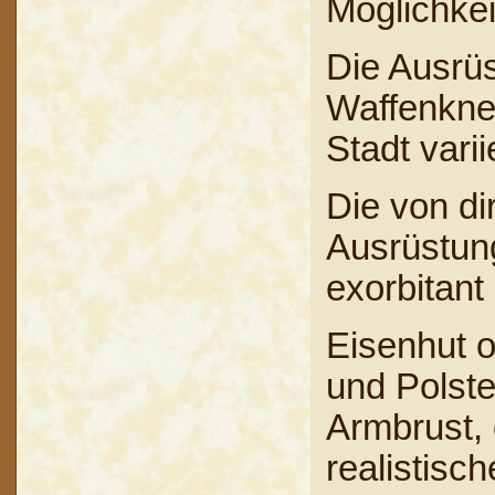
Möglichkei
Die Ausrü
Waffenknec
Stadt varii
Die von di
Ausrüstung
exorbitant
Eisenhut 
und Polste
Armbrust, 
realistisch