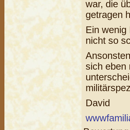
war, die ü
getragen 
Ein wenig
nicht so s
Ansonsten i
sich eben 
unterschei
militärspez
David
wwwfamilia