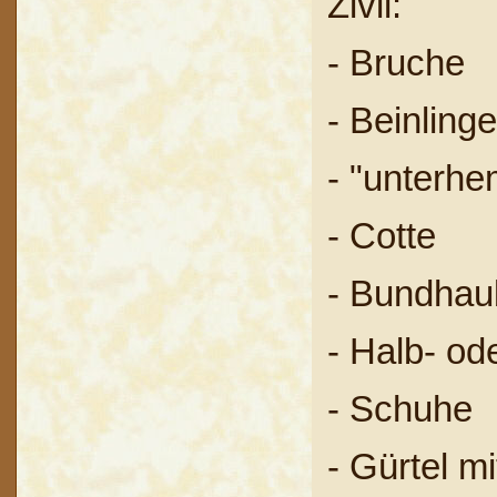
Zivil:
- Bruche
- Beinlinge
- "unterh
- Cotte
- Bundhau
- Halb- od
- Schuhe
- Gürtel m