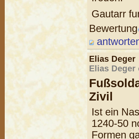
Gautarr fu
Bewertung
antworte
Elias Dege
Elias Deger 
Fußsold
Zivil
Ist ein Na
1240-50 n
Formen ga