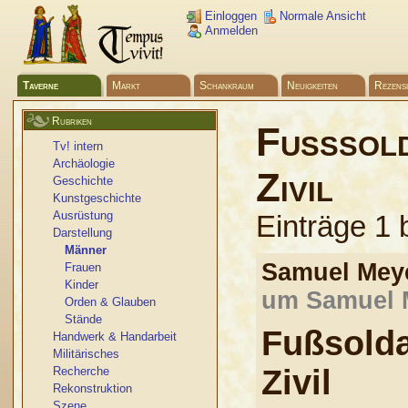
Einloggen
Normale Ansicht
Anmelden
Taverne
Markt
Schankraum
Neuigkeiten
Rezens
Rubriken
Fußsold
Tv! intern
Archäologie
Zivil
Geschichte
Kunstgeschichte
Ausrüstung
Einträge 1 
Darstellung
Männer
Samuel Me
Frauen
Kinder
um Samuel M
Orden & Glauben
Stände
Fußsold
Handwerk & Handarbeit
Militärisches
Zivil
Recherche
Rekonstruktion
Szene