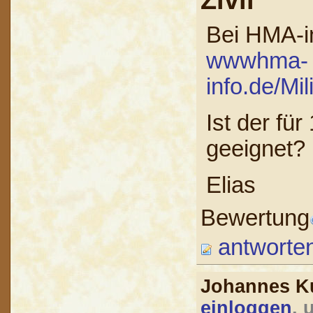
Zivil
Bei HMA-in
wwwhma-
info.de/Mi
Ist der fü
geeignet?
Elias
Bewertung
antworte
Johannes K
einloggen
, 