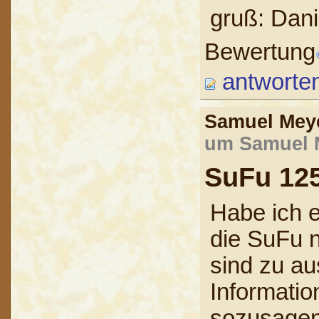
gruß: Dani
Bewertung
antworte
Samuel Me
um Samuel M
SuFu 12
Habe ich e
die SuFu n
sind zu a
Informatio
sozusagen e