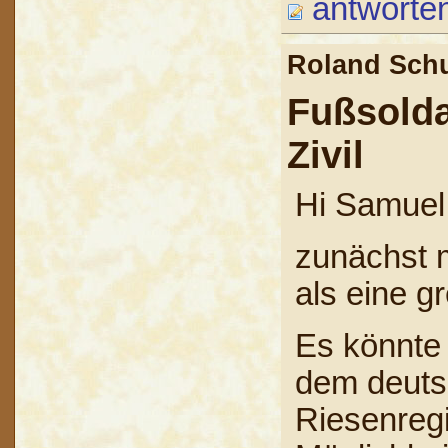
antworte
Roland Sc
Fußsold
Zivil
Hi Samuel
zunächst m
als eine g
Es könnte
dem deuts
Riesenregi