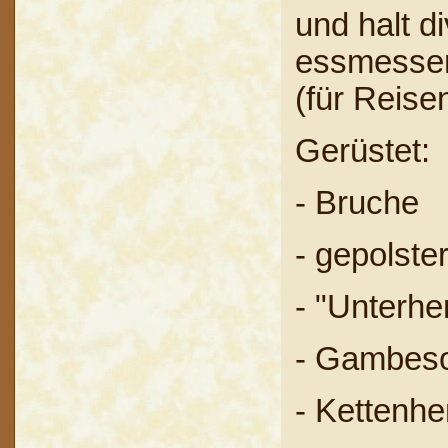
und halt d
essmesser
(für Reise
Gerüstet:
- Bruche
- gepolste
- "Unterh
- Gambeso
- Kettenhe