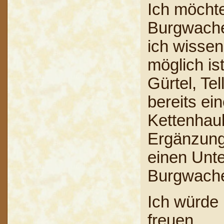
Ich möcht
Burgwache
ich wissen
möglich i
Gürtel, Te
bereits ei
Kettenhau
Ergänzung
einen Unt
Burgwach
Ich würde
freuen.