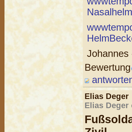
wwwtempor
Nasalhelm
wwwtempor
HelmBeck
Johannes
Bewertung
antworte
Elias Dege
Elias Deger 
Fußsold