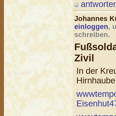
antworte
Johannes K
einloggen
, 
schreiben.
Fußsold
Zivil
In der Kre
Hirnhaube
wwwtempor
Eisenhut4