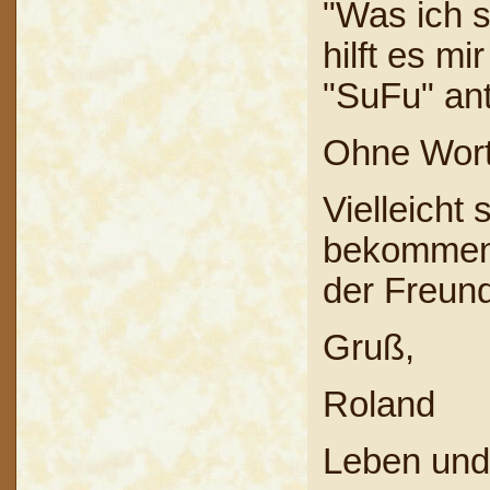
"Was ich s
hilft es m
"SuFu" ant
Ohne Wort
Vielleicht
bekommen,
der Freun
Gruß,
Roland
Leben un