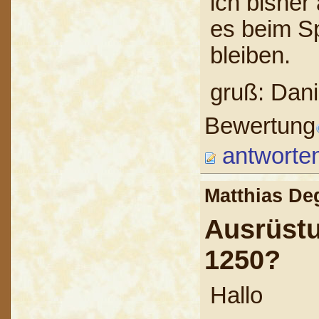
ich bisher
es beim Sp
bleiben.
gruß: Dani
Bewertung
antworte
Matthias D
Ausrüst
1250?
Hallo