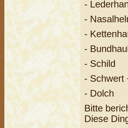
- Lederha
- Nasalhe
- Kettenh
- Bundhaub
- Schild
- Schwert 
- Dolch
Bitte beric
Diese Ding