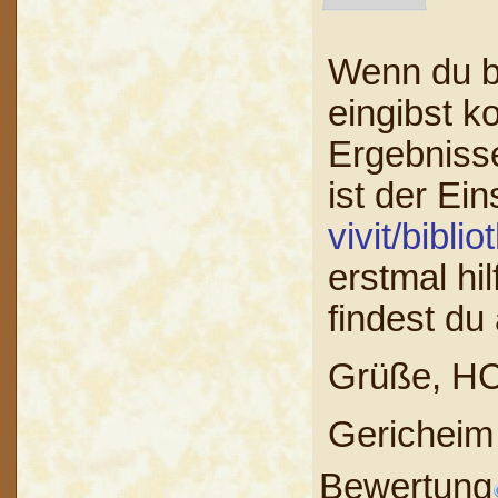
Wenn du b
eingibst 
Ergebnisse
ist der Ein
vivit/bibl
erstmal hil
findest du
Grüße, H
Gericheim
Bewertung