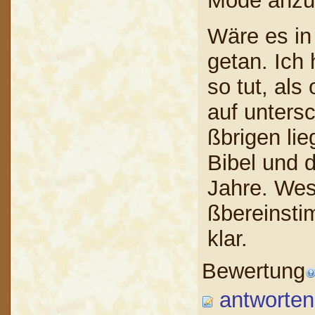
Mode anz
Wäre es in 
getan. Ich 
so tut, al
auf untersc
ßbrigen li
Bibel und 
Jahre. Wesh
ßbereinsti
klar.
Bewertung
antworten