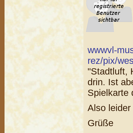
wwwvl-mus
rez/pix/we
"Stadtluft,
drin. Ist a
Spielkarte
Also leider
Grüße