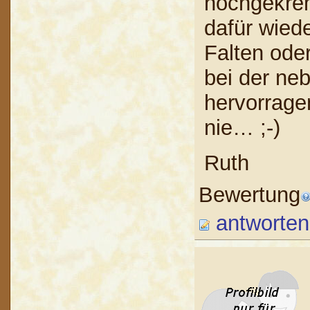
hochgekrem
dafür wied
Falten oder
bei der n
hervorrage
nie… ;-)
Ruth
Bewertung
antworten