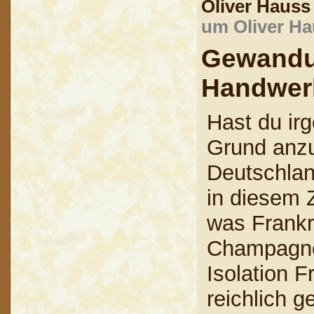
Oliver Haus
um Oliver Ha
Gewandu
Handwer
Hast du ir
Grund anzu
Deutschlan
in diesem
was Frankre
Champagnem
Isolation 
reichlich g