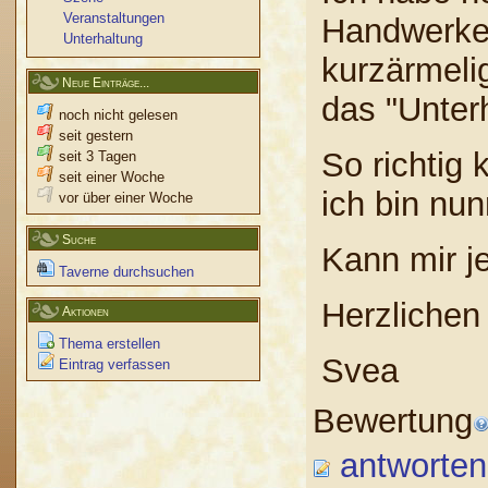
Veranstaltungen
Handwerker
Unterhaltung
kurzärmeli
Neue Einträge...
das "Unter
noch nicht gelesen
seit gestern
So richtig 
seit 3 Tagen
seit einer Woche
ich bin nun
vor über einer Woche
Suche
Kann mir j
Taverne durchsuchen
Herzlichen
Aktionen
Thema erstellen
Svea
Eintrag verfassen
Bewertung
antworten