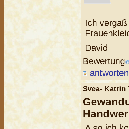
Ich vergaß
Frauenklei
David
Bewertung
antworten
Svea- Katrin
Gewandu
Handwer
Also ich ko