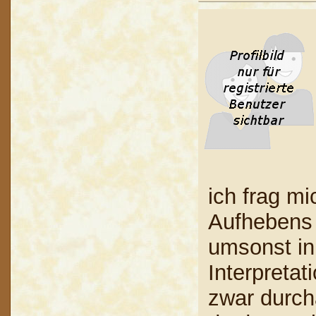
ich frag mi
Aufhebens 
umsonst i
Interpreta
zwar durcha