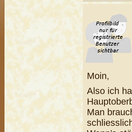
Moin,
Also ich h
Hauptober
Man brauch
schliesslic