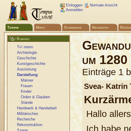
Einloggen
Normale Ansicht
Anmelden
Taverne
Markt
Schankraum
Neuigkeiten
Rezens
Rubriken
Gewandu
Tv! intern
Archäologie
um 1280
Geschichte
Kunstgeschichte
Ausrüstung
Einträge 1 
Darstellung
Männer
Svea- Katrin
Frauen
Kinder
Kurzärme
Orden & Glauben
Stände
Handwerk & Handarbeit
Hallo allers
Militärisches
Recherche
Rekonstruktion
Ich habe ne
Szene