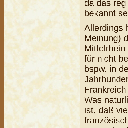
da das reg
bekannt sei
Allerdings 
Meinung) d
Mittelrhei
für nicht b
bspw. in de
Jahrhunder
Frankreich
Was natürl
ist, daß vi
französisch