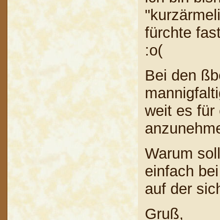
"kurzärmel
fürchte fa
:o(
Bei den ßb
mannigfalt
weit es fü
anzunehmen 
Warum soll
einfach bei
auf der sic
Gruß,