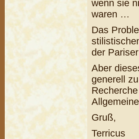
wenn sie n
waren …
Das Proble
stilistisch
der Parise
Aber diese
generell z
Recherche 
Allgemein
Gruß,
Terricus