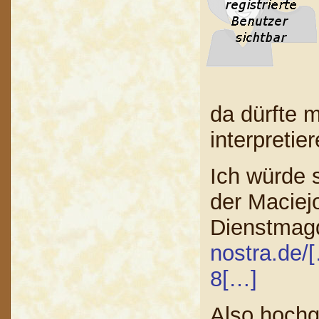
da dürfte m
interpreti
Ich würde 
der Maciej
Dienstmagd
nostra.de
8[…]
Also hochg