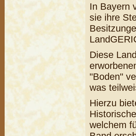
In Bayern 
sie ihre St
Besitzunge
LandGERIC
Diese Land
erworbenen
"Boden" ve
was teilwe
Hierzu biet
Historische
welchem fü
Band ersch