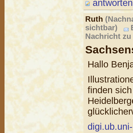
antworten
Ruth
(Nachna
sichtbar)
B
Nachricht zu
Sachsen
Hallo Benj
Illustrati
finden sic
Heidelberg
glücklicher
digi.ub.un