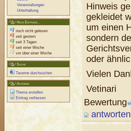
Hinweis ge
Veranstaltungen
Unterhaltung
gekleidet w
Neue Einträge...
um einen H
noch nicht gelesen
sondern de
seit gestern
seit 3 Tagen
Gerichtsve
seit einer Woche
vor über einer Woche
oder ähnli
Suche
Vielen Dan
Taverne durchsuchen
Aktionen
Vetinari
Thema erstellen
Eintrag verfassen
Bewertung
antworten