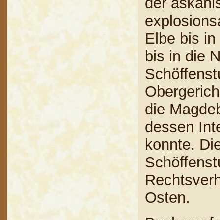
der askani
explosionsa
Elbe bis in
bis in die
Schöffenst
Obergericht
die Magdeb
dessen Int
konnte. Di
Schöffenst
Rechtsverh
Osten.