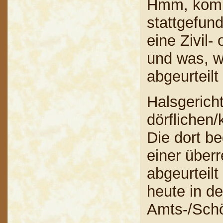
Hmm, kommt
stattgefun
eine Zivil-
und was, we
abgeurteilt
Halsgericht
dörflichen/
Die dort b
einer überr
abgeurteilt
heute in d
Amts-/Schöf