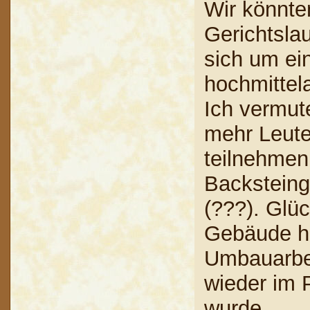
Wir könnten
Gerichtsla
sich um ei
hochmittela
Ich vermut
mehr Leute
teilnehmen
Backsteing
(???). Glüc
Gebäude h
Umbauarbeit
wieder im 
wurde.