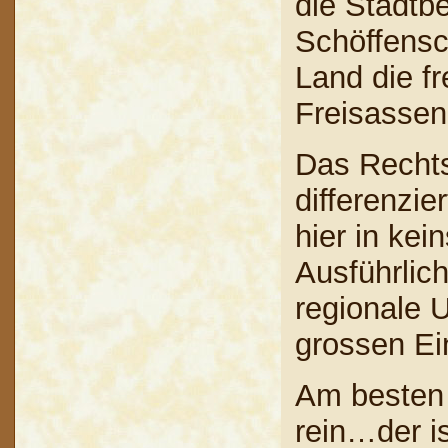
die Stadtb
Schöffensc
Land die f
Freisassen
Das Recht
differenzie
hier in kei
Ausführlic
regionale U
grossen Ein
Am besten 
rein…der is