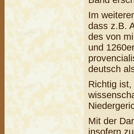
Im weitere
dass z.B. A
des von mi
und 1260er
provenciali
deutsch a
Richtig is
wissenscha
Niedergeric
Mit der Dar
insofern z