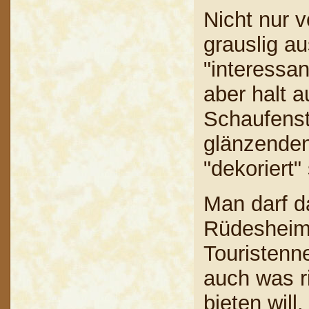
Nicht nur 
grauslig au
"interessa
aber halt 
Schaufenste
glänzenden
"dekoriert"
Man darf d
Rüdesheim 
Touristenne
auch was r
bieten will.