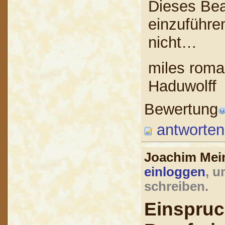
Dieses Bea
einzuführen
nicht…
miles roma 
Haduwolff
Bewertung
antworten
Joachim Mei
einloggen
, u
schreiben.
Einspruch