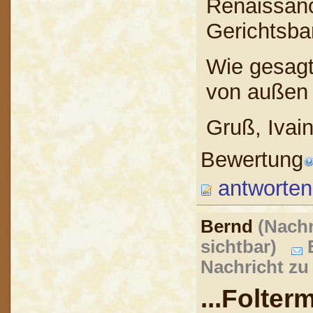
Renaissance
Gerichtsba
Wie gesagt
von außen 
Gruß, Ivai
Bewertung
antworten
Bernd
(Nachn
sichtbar)
B
Nachricht zu
...Folte