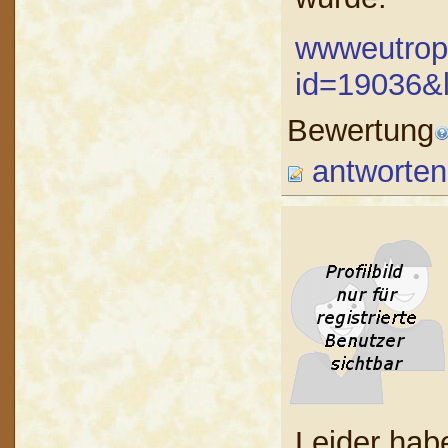
wwweutropi
id=19036&
Bewertung
antworten
Leider hab