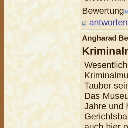
Bewertung
antworten
Angharad B
Krimina
Wesentlich 
Kriminalmu
Tauber sei
Das Museu
Jahre und 
Gerichtsbar
auch hier p