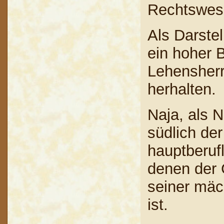
Rechtswese
Als Darste
ein hoher 
Lehensherr
herhalten.
Naja, als 
südlich der
hauptberufl
denen der G
seiner mäc
ist.