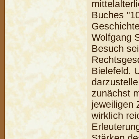
mittelalter
Buches "10
Geschichte
Wolfgang S
Besuch sei
Rechtsgesc
Bielefeld.
darzustelle
zunächst m
jeweiligen 
wirklich re
Erleuterung
Stärken de