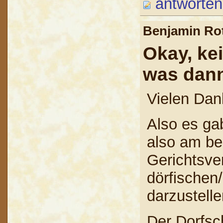
antworten
Benjamin R
Okay, kei
was dan
Vielen Dan
Also es gab
also am be
Gerichtsve
dörfischen
darzustell
Der Dorfsc