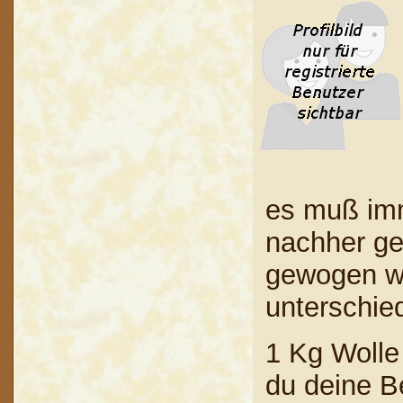
es muß imm
nachher ge
gewogen we
unterschie
1 Kg Wolle
du deine B