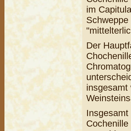
im Capitula
Schweppe 
"mittelterl
Der Hauptfa
Chochenille
Chromatog
unterschei
insgesamt 
Weinstein
Insgesamt 
Cochenille 