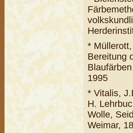
Färbemetho
volkskundl
Herderinsti
* Müllerot
Bereitung 
Blaufärben
1995
* Vitalis, 
H. Lehrbuc
Wolle, Sei
Weimar, 18