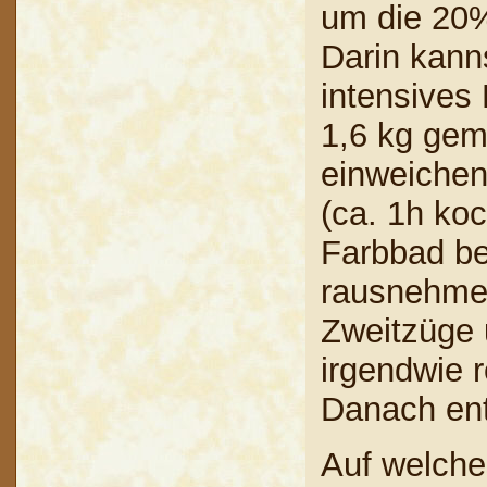
um die 20%
Darin kanns
intensives 
1,6 kg gem
einweichen
(ca. 1h ko
Farbbad be
rausnehmen
Zweitzüge 
irgendwie r
Danach ent
Auf welche