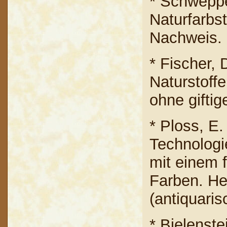
* Schwepp
Naturfarbs
Nachweis.
* Fischer,
Naturstoff
ohne gifti
* Ploss, E.
Technologie
mit einem f
Farben. Hei
(antiquaris
* Bielenste