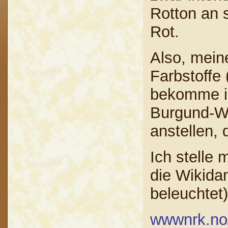
Rotton an s
Rot.
Also, mein
Farbstoffe 
bekomme ic
Burgund-We
anstellen,
Ich stelle 
die Wikidam
beleuchtet)
wwwnrk.no/