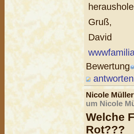
herausholen
Gruß,
David
wwwfamilia-
Bewertung
antworten
Nicole Mülle
um Nicole Mü
Welche F
Rot???