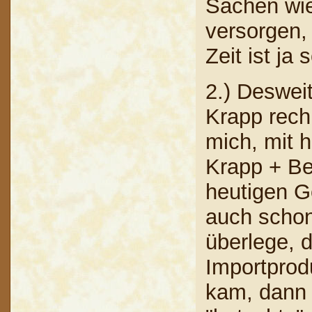
Sachen wie
versorgen,
Zeit ist ja 
2.) Deswei
Krapp rech
mich, mit 
Krapp + Be
heutigen G
auch schon
überlege, 
Importprod
kam, dann 