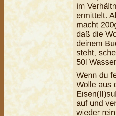
im Verhält
ermittelt. 
macht 200g
daß die Wo
deinem Bu
steht, sche
50l Wasse
Wenn du fe
Wolle aus 
Eisen(II)s
auf und ve
wieder rein