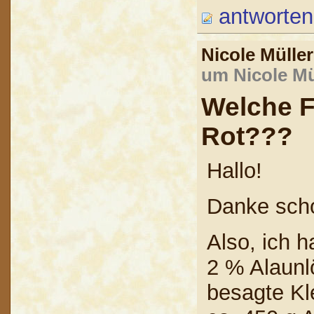
antworten
Nicole Mülle
um Nicole Mü
Welche F
Rot???
Hallo!
Danke scho
Also, ich 
2 % Alaunl
besagte Kl