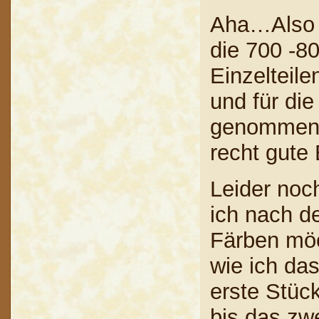
Aha…Also 
die 700 -80
Einzelteile
und für die
genommen. 
recht gute
Leider noc
ich nach d
Färben möc
wie ich da
erste Stüc
bis das zwe