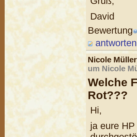
Gruß,
David
Bewertung
antworten
Nicole Mülle
um Nicole Mü
Welche F
Rot???
Hi,
ja eure HP
durchgestöb