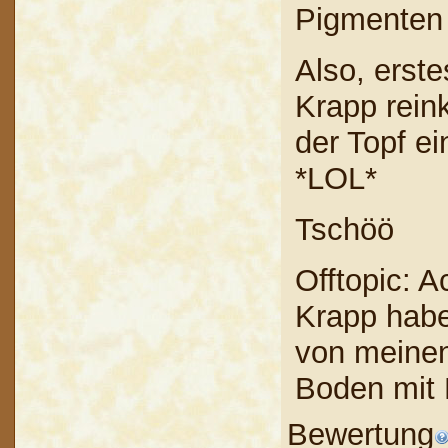
Pigmenten 
Also, erst
Krapp rein
der Topf e
*LOL*
Tschöö
Offtopic: 
Krapp habe
von meinen
Boden mit 
Bewertung