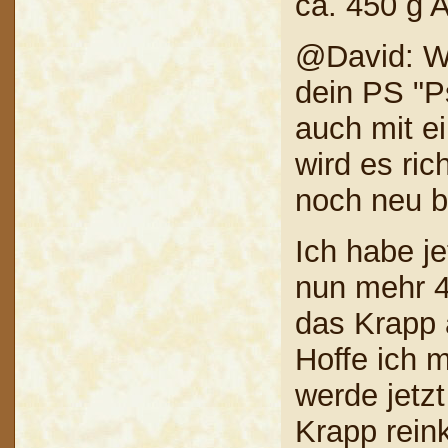
ca. 450 g
@David: We
dein PS "P
auch mit e
wird es ric
noch neu b
Ich habe je
nun mehr 4
das Krapp 
Hoffe ich m
werde jet
Krapp reink