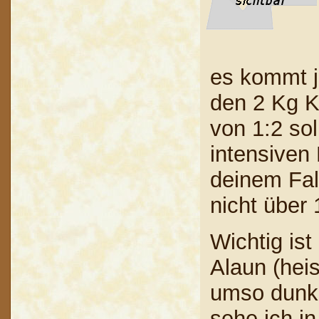
es kommt j
den 2 Kg Kr
von 1:2 so
intensiven 
deinem Fal
nicht über
Wichtig is
Alaun (hei
umso dunkl
sehe ich in