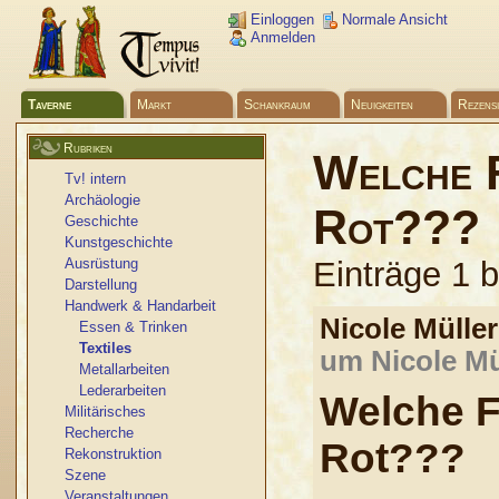
Einloggen
Normale Ansicht
Anmelden
Taverne
Markt
Schankraum
Neuigkeiten
Rezens
Rubriken
Welche 
Tv! intern
Archäologie
Rot???
Geschichte
Kunstgeschichte
Ausrüstung
Einträge 1 
Darstellung
Handwerk & Handarbeit
Nicole Mülle
Essen & Trinken
Textiles
um Nicole Mü
Metallarbeiten
Lederarbeiten
Welche F
Militärisches
Recherche
Rot???
Rekonstruktion
Szene
Veranstaltungen