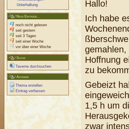
Hallo!
Unterhaltung
Ich habe e
Neue Einträge...
noch nicht gelesen
Wochenende
seit gestern
seit 3 Tagen
ßberschwen
seit einer Woche
gemahlen, f
vor über einer Woche
Hoffnung ei
Suche
Taverne durchsuchen
zu bekom
Aktionen
Gebeizt ha
Thema erstellen
Eintrag verfassen
eingeweich
1,5 h um d
Herausgeko
zwar inten