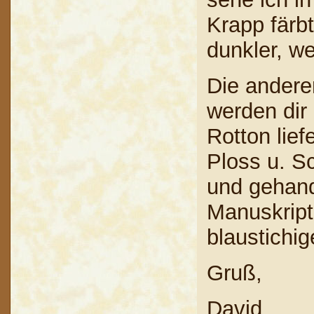
Krapp färb
dunkler, wei
Die andere
werden dir
Rotton lief
Ploss u. S
und gehand
Manuskript"
blaustichig
Gruß,
David