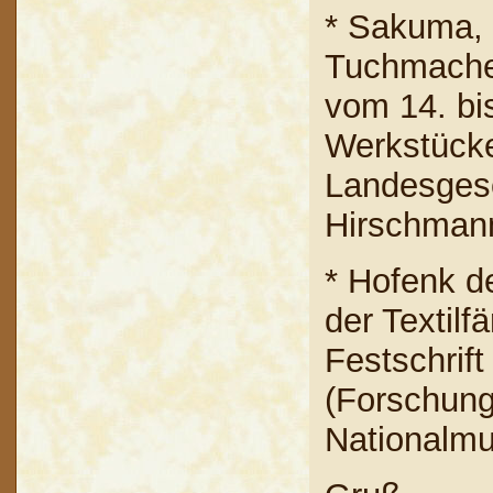
* Sakuma, 
Tuchmacher
vom 14. bi
Werkstücke
Landesgesc
Hirschmann
* Hofenk d
der Textilf
Festschrift
(Forschung
Nationalm