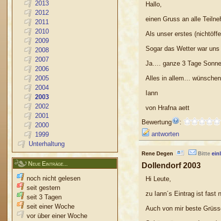
2013
Hallo,
2012
einen Gruss an alle Teiln
2011
2010
Als unser erstes (nichtöf
2009
Sogar das Wetter war uns
2008
2007
Ja…. ganze 3 Tage Sonn
2006
2005
Alles in allem… wünschen
2004
Iann
2003
2002
von Hrafna aett
2001
Bewertung
:
2000
antworten
1999
Unterhaltung
Rene Degen
Bitte
ein
Neue Einträge...
Dollendorf 2003
noch nicht gelesen
Hi Leute,
seit gestern
zu Iann´s Eintrag ist fast
seit 3 Tagen
seit einer Woche
Auch von mir beste Grüsse
vor über einer Woche