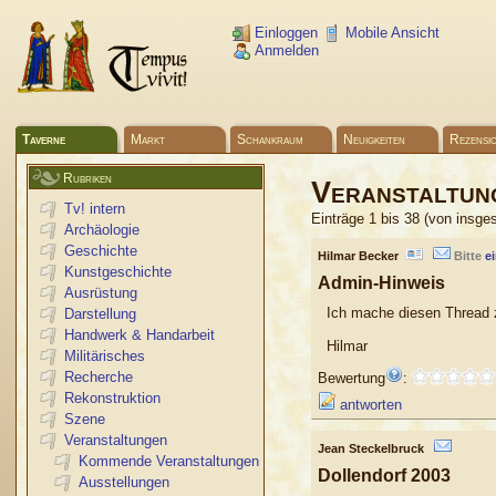
Einloggen
Mobile Ansicht
Anmelden
Taverne
Markt
Schankraum
Neuigkeiten
Rezensi
Rubriken
Veranstaltun
Tv! intern
Einträge 1 bis 38 (von insge
Archäologie
Geschichte
Hilmar Becker
Bitte
e
Kunstgeschichte
Admin-Hinweis
Ausrüstung
Ich mache diesen Thread z
Darstellung
Handwerk & Handarbeit
Hilmar
Militärisches
Recherche
Bewertung
:
Rekonstruktion
antworten
Szene
Veranstaltungen
Jean Steckelbruck
Kommende Veranstaltungen
Dollendorf 2003
Ausstellungen