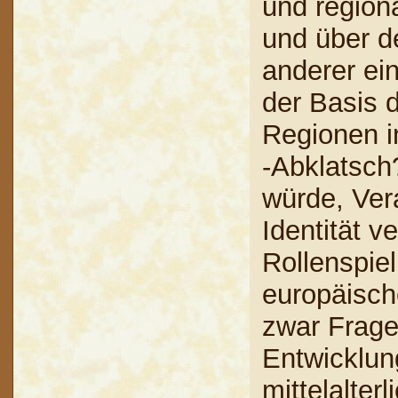
und region
und über d
anderer ei
der Basis d
Regionen i
-Abklatsch
würde, Ver
Identität 
Rollenspie
europäisch
zwar Frage
Entwicklun
mittelalter