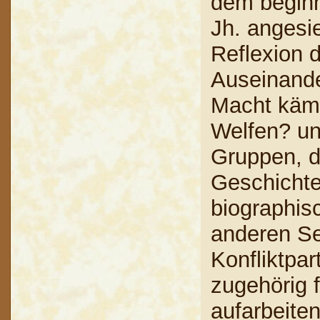
dem begin
Jh. angesie
Reflexion 
Auseinande
Macht kämp
Welfen? un
Gruppen, di
Geschichte
biographis
anderen Se
Konfliktpar
zugehörig f
aufarbeite