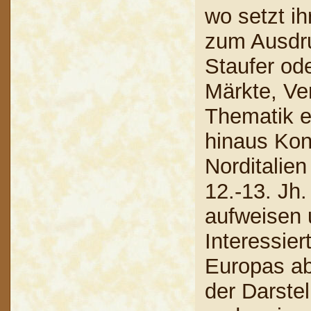
wo setzt ih
zum Ausdru
Staufer ode
Märkte, Ve
Thematik ei
hinaus Kon
Norditalien
12.-13. Jh.
aufweisen u
Interessie
Europas ab
der Darstel