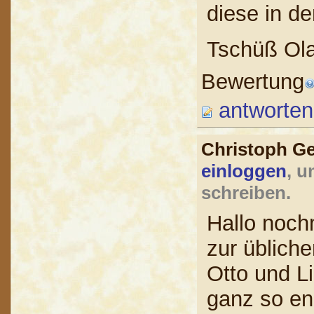
diese in d
Tschüß Ola
Bewertung
antworten
Christoph G
einloggen
, u
schreiben.
Hallo noch
zur üblich
Otto und Li
ganz so en