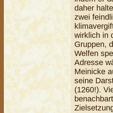
daher halte
zwei feindl
klimavergif
wirklich in
Gruppen, d
Welfen spez
Adresse wä
Meinicke a
seine Darst
(1260!). Vi
benachbart
Zielsetzun