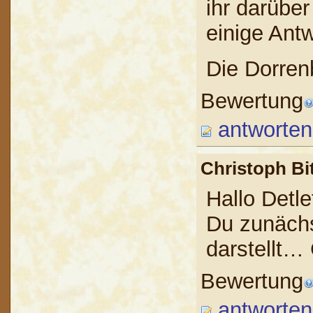
ihr darüber
einige Ant
Die Dorren
Bewertung
antworten
Christoph B
Hallo Detle
Du zunächs
darstellt… 
Bewertung
antworten