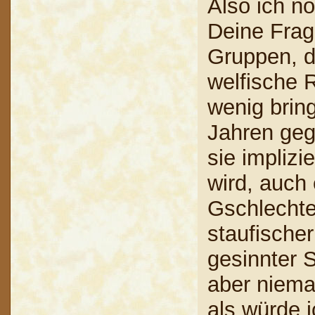
Also ich no
Deine Frag
Gruppen, d
welfische 
wenig bring
Jahren geg
sie implizi
wird, auch
Gschlechtes
staufischer
gesinnter 
aber niema
als würde 