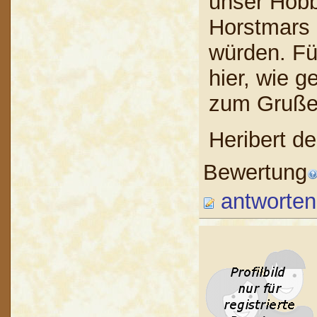
unser Hobb
Horstmars 
würden. Fü
hier, wie g
zum Gruß
Heribert d
Bewertung
antworten