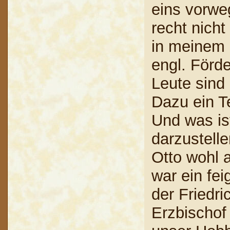
eins vorweg
recht nicht
in meinem 
engl. Förde
Leute sind 
Dazu ein T
Und was is
darzustell
Otto wohl a
war ein fei
der Friedr
Erzbischof