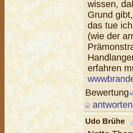
wissen, d
Grund gibt
das tue ic
(wie der ar
Prämonstra
Handlanger
erfahren m
wwwbrande
Bewertung
antworten
Udo Brühe