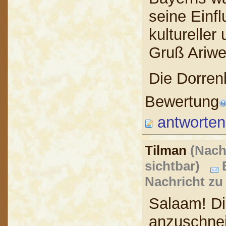
seine Einf
kultureller
Gruß Ariwe
Die Dorren
Bewertung
antworten
Tilman
(Nach
sichtbar)
B
Nachricht zu
Salaam! D
anzuschnei