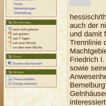
Szene
Veranstaltungen
Unterhaltung
hessisch/t
Neue Einträge...
auch der n
noch nicht gelesen
und damit f
seit gestern
seit 3 Tagen
Trennlinie
seit einer Woche
vor über einer Woche
Machtgebie
Suche
Friedrich 
Taverne durchsuchen
sowie sei
Aktionen
Anwesenhei
Thema erstellen
Bemelburg?
Eintrag verfassen
Gelnhäuser
interessier