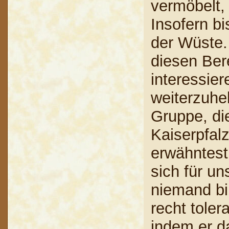
vermöbelt,
Insofern bi
der Wüste.
diesen Ber
interessier
weiterzuhe
Gruppe, di
Kaiserpfalz
erwähntest 
sich für u
niemand bin
recht tole
indem er da