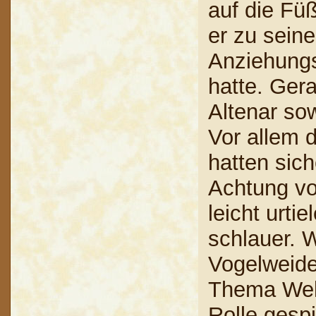
auf die Füß
er zu sein
Anziehungs
hatte. Ger
Altenar so
Vor allem 
hatten sic
Achtung vo
leicht urti
schlauer. 
Vogelweide
Thema Welf
Rolle gespi