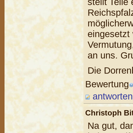
stellt Teil
Reichspfal
möglicherw
eingesetzt 
Vermutung,
an uns. Gr
Die Dorren
Bewertung
antworten
Christoph B
Na gut, dan