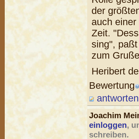
der größten
auch einer
Zeit. "Dess
sing", paßt
zum Gruß
Heribert d
Bewertung
antworten
Joachim Mei
einloggen
, u
schreiben.