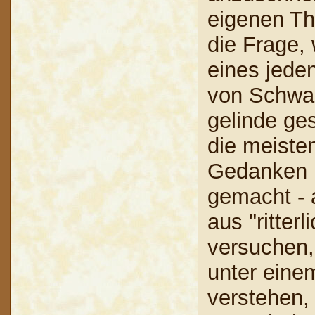
eigenen Th
die Frage,
eines jeden
von Schwab
gelinde ge
die meisten
Gedanken ü
gemacht - 
aus "ritte
versuchen,
unter eine
verstehen,