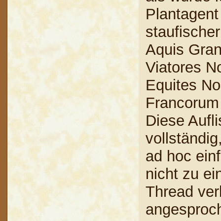
Plantagent
staufischer
Aquis Gran
Viatores N
Equites No
Francorum 
Diese Aufli
vollständig
ad hoc einf
nicht zu e
Thread ve
angesproc