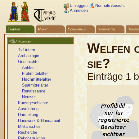
Einloggen
Normale Ansicht
Anmelden
Taverne
Markt
Schankraum
Neuigkeiten
Rezens
Rubriken
Welfen c
Tv! intern
Archäologie
sie?
Geschichte
Antike
Frühmittelalter
Einträge 1 
Hochmittelalter
Spätmittelalter
Renaissance
Neuzeit
Kunstgeschichte
Ausrüstung
Darstellung
Handwerk & Handarbeit
Militärisches
Recherche
Rekonstruktion