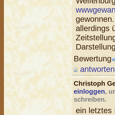
Welfenburg
wwwgewan
gewonnen. 
allerdings
Zeitstellu
Darstellung
Bewertung
antworten
Christoph G
einloggen
, u
schreiben.
ein letztes