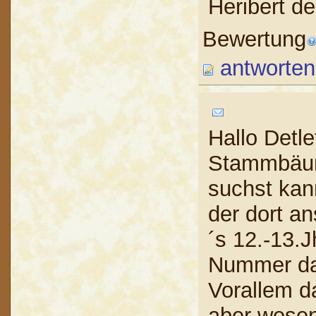
Heribert d
Bewertung
antworten
Hallo Detle
Stammbäum
suchst kann
der dort an
´s 12.-13.
Nummer dan
Vorallem d
aber wesen